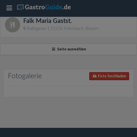
T
Falk Maria Gastst.
o
Rathgasse 1,92256 Hahnbach, Bayern
g
Seite auswählen
g
l
Fotogalerie
Foto hochladen
e
n
a