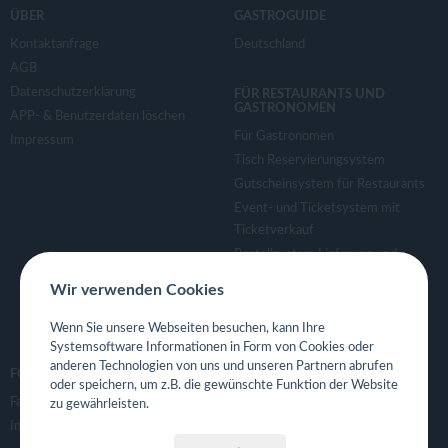
v
ÜBER
GASTROGUIDE
Kontaktanfrage
Deutschland
i
AGB
Datenschutzerklärung
FÜR RESTAURANTS UND
g
GASTRONOMEN
APP- & Benutzerdaten löschen
Für Gastronomen
Impressum
a
Tisch Reservierungsystem
Gutscheinsystem für Restaurants
Event- und Ticketsystem mit
t
Ticketverkauf
Bestellsystem Lieferung und
i
TakeAway
Wir verwenden Cookies
Webseiten für Restaurant
o
Eigene App für Restaurant
Wenn Sie unsere Webseiten besuchen, kann Ihre
Systemsoftware Informationen in Form von Cookies oder
anderen Technologien von uns und unseren Partnern abrufen
n
FOLGE UNS
oder speichern, um z.B. die gewünschte Funktion der Website
Facebook
zu gewährleisten.
Instagram