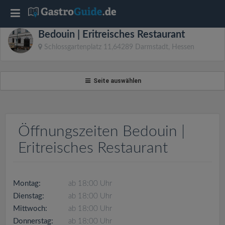
T
Bedouin | Eritreisches Restaurant
o
Schlossgartenplatz 11,64289 Darmstadt, Hessen
g
Seite auswählen
g
l
Öffnungszeiten Bedouin |
Eritreisches Restaurant
e
n
Montag:
ab 18:00 Uhr
Dienstag:
ab 18:00 Uhr
a
Mittwoch:
ab 18:00 Uhr
Donnerstag:
ab 18:00 Uhr