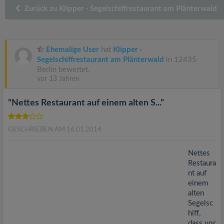
v
Zurück zu Klipper · Segelschiffrestaurant am Plänterwald
i
Ehemalige User
hat
Klipper ·
g
Segelschiffrestaurant am Plänterwald
in 12435
Berlin bewertet.
vor 13 Jahren
a
"Nettes Restaurant auf einem alten S..."
t
GESCHRIEBEN AM 16.01.2014
i
Nettes
o
Restaura
nt auf
einem
n
alten
Segelsc
hiff,
dass vor