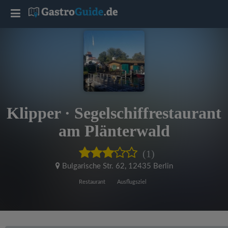
T
o
g
g
Klipper · Segelschiffrestaurant
l
am Plänterwald
e
(1)
Bulgarische Str. 62
,
12435 Berlin
n
Restaurant
Ausflugsziel
a