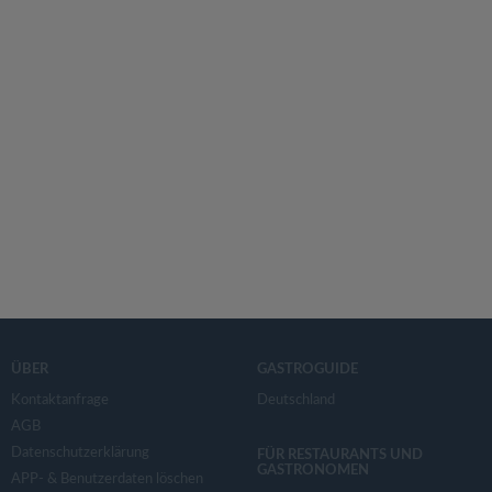
ÜBER
GASTROGUIDE
Kontaktanfrage
Deutschland
AGB
Datenschutzerklärung
FÜR RESTAURANTS UND
GASTRONOMEN
APP- & Benutzerdaten löschen