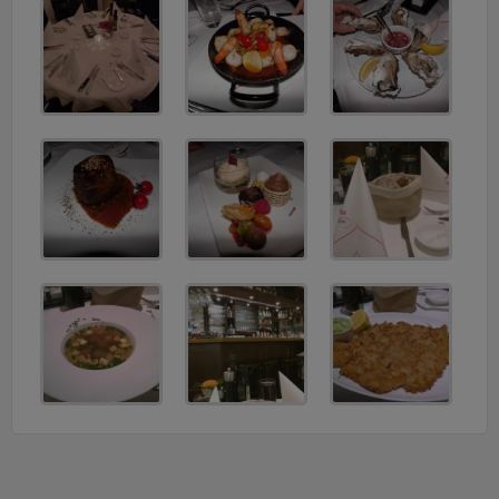
v
i
g
a
t
i
o
n