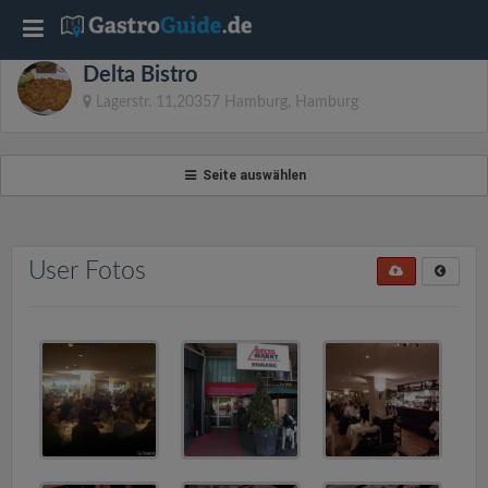
T
Delta Bistro
o
Lagerstr. 11,20357 Hamburg, Hamburg
g
Seite auswählen
g
l
User Fotos
e
n
a