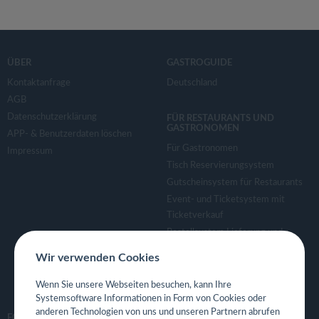
ÜBER
GASTROGUIDE
Kontaktanfrage
Deutschland
AGB
Datenschutzerklärung
FÜR RESTAURANTS UND
GASTRONOMEN
APP- & Benutzerdaten löschen
Für Gastronomen
Impressum
Tisch Reservierungsystem
Gutscheinsystem für Restaurants
Event- und Ticketsystem mit
Ticketverkauf
Bestellsystem Lieferung und
TakeAway
Wir verwenden Cookies
Webseiten für Restaurant
Eigene App für Restaurant
Wenn Sie unsere Webseiten besuchen, kann Ihre
Systemsoftware Informationen in Form von Cookies oder
anderen Technologien von uns und unseren Partnern abrufen
FOLGE UNS