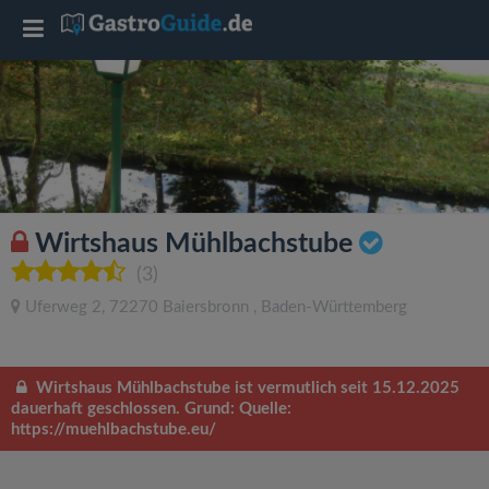
T
o
g
g
Wirtshaus Mühlbachstube
l
(3)
Uferweg 2
,
72270
Baiersbronn
,
Baden-Württemberg
e
n
Wirtshaus Mühlbachstube ist vermutlich seit 15.12.2025
dauerhaft geschlossen. Grund: Quelle:
https://muehlbachstube.eu/
a