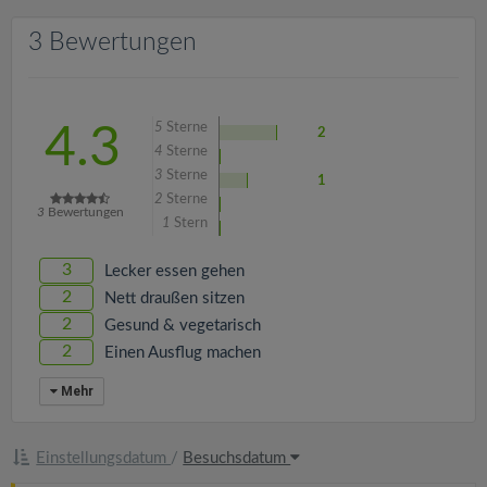
v
3 Bewertungen
i
g
5
Sterne
4.3
2
4
Sterne
a
3
Sterne
1
2
Sterne
3
Bewertungen
1
Stern
t
3
Lecker essen gehen
i
2
Nett draußen sitzen
2
Gesund & vegetarisch
o
2
Einen Ausflug machen
Mehr
n
Einstellungsdatum
/
Besuchsdatum