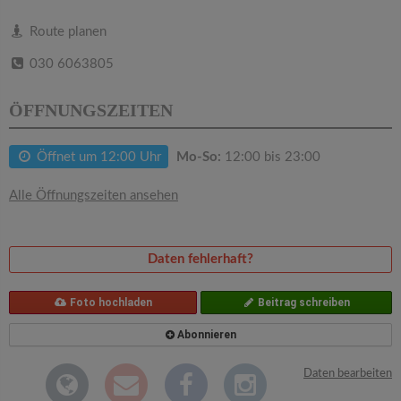
v
Route planen
i
030 6063805
g
ÖFFNUNGSZEITEN
a
Öffnet um 12:00 Uhr
Mo-So:
12:00 bis 23:00
t
Alle Öffnungszeiten ansehen
i
Daten fehlerhaft?
o
Foto hochladen
Beitrag schreiben
n
Abonnieren
Daten bearbeiten