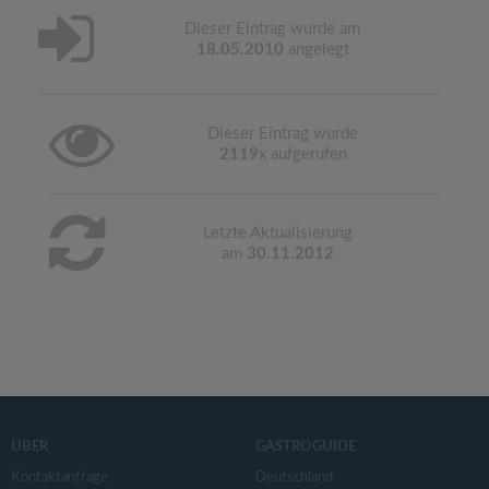
Dieser Eintrag wurde am
18.05.2010
angelegt
Dieser Eintrag wurde
2119
x aufgerufen
Letzte Aktualisierung
am
30.11.2012
ÜBER
GASTROGUIDE
Kontaktanfrage
Deutschland