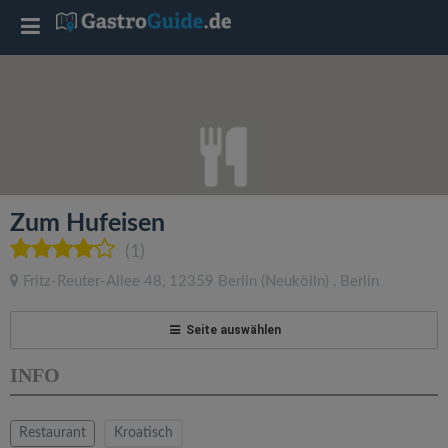
T
o
g
g
Zum Hufeisen
l
(1)
Fritz-Reuter-Allee 48
,
12359
Berlin
(Neukölln)
,
Berlin
e
Seite auswählen
n
INFO
a
Restaurant
Kroatisch