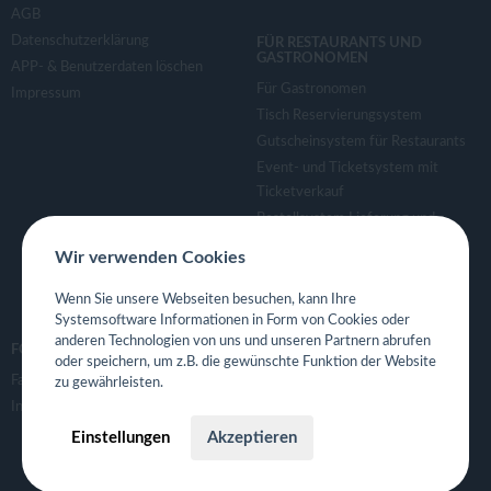
AGB
Datenschutzerklärung
FÜR RESTAURANTS UND
GASTRONOMEN
APP- & Benutzerdaten löschen
Für Gastronomen
Impressum
Tisch Reservierungsystem
Gutscheinsystem für Restaurants
Event- und Ticketsystem mit
Ticketverkauf
Bestellsystem Lieferung und
TakeAway
Wir verwenden Cookies
Webseiten für Restaurant
Eigene App für Restaurant
Wenn Sie unsere Webseiten besuchen, kann Ihre
Systemsoftware Informationen in Form von Cookies oder
anderen Technologien von uns und unseren Partnern abrufen
FOLGE UNS
oder speichern, um z.B. die gewünschte Funktion der Website
Facebook
zu gewährleisten.
Instagram
Einstellungen
Akzeptieren