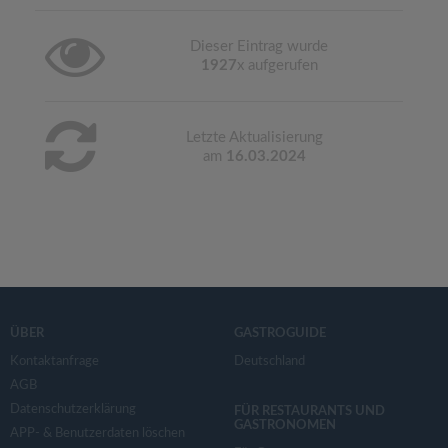
Dieser Eintrag wurde
1927
x aufgerufen
Letzte Aktualisierung
am
16.03.2024
ÜBER
GASTROGUIDE
Kontaktanfrage
Deutschland
AGB
Datenschutzerklärung
FÜR RESTAURANTS UND
GASTRONOMEN
APP- & Benutzerdaten löschen