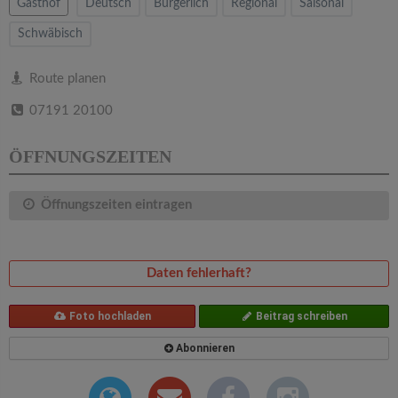
v
Gasthof
Deutsch
Bürgerlich
Regional
Saisonal
Schwäbisch
i
Route planen
g
07191 20100
a
ÖFFNUNGSZEITEN
t
Öffnungszeiten eintragen
i
Daten fehlerhaft?
o
Foto hochladen
Beitrag schreiben
n
Abonnieren