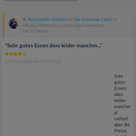
v
i
Konstantin Gürlich
hat
Da Giovanni Capri
in
69242 Mühlhausen (Kraichgau) bewertet.
vor 12 Jahren
g
"Sehr gutes Essen dass leider manchm..."
a
GESCHRIEBEN AM 05.07.2014
t
Sehr
i
gutes
Essen
dass
o
leider
manchm
n
al
variiert
aber die
Preise