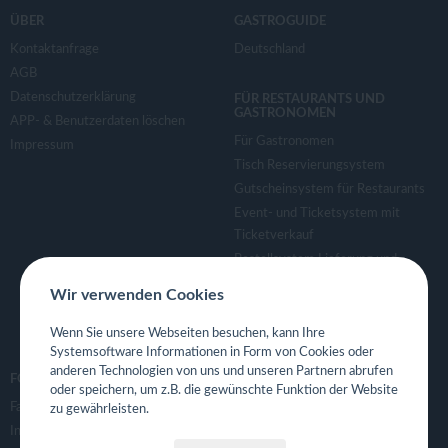
ÜBER
GASTROGUIDE
Kontaktanfrage
Deutschland
AGB
Datenschutzerklärung
FÜR RESTAURANTS UND
GASTRONOMEN
APP- & Benutzerdaten löschen
Für Gastronomen
Impressum
Tisch Reservierungsystem
Gutscheinsystem für Restaurants
Event- und Ticketsystem mit
Ticketverkauf
Bestellsystem Lieferung und
TakeAway
Wir verwenden Cookies
Webseiten für Restaurant
Eigene App für Restaurant
Wenn Sie unsere Webseiten besuchen, kann Ihre
Systemsoftware Informationen in Form von Cookies oder
anderen Technologien von uns und unseren Partnern abrufen
FOLGE UNS
oder speichern, um z.B. die gewünschte Funktion der Website
Facebook
zu gewährleisten.
Instagram