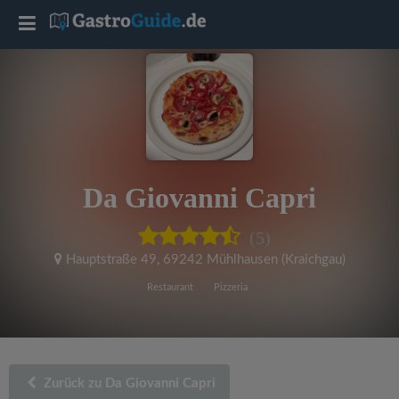
T
o
g
g
Da Giovanni Capri
l
(5)
e
Hauptstraße 49
,
69242 Mühlhausen (Kraichgau)
Restaurant
Pizzeria
n
a
Zurück zu Da Giovanni Capri