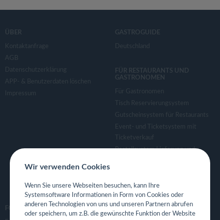
ÜBER
GASTROGUIDE
Kontaktanfrage
Deutschland
AGB
Datenschutzerklärung
FÜR RESTAURANTS UND
GASTRONOMEN
APP- & Benutzerdaten löschen
Für Gastronomen
Impressum
Tisch Reservierungsystem
Gutscheinsystem für Restaurants
Event- und Ticketsystem mit
Ticketverkauf
Bestellsystem Lieferung und
TakeAway
Wir verwenden Cookies
Webseiten für Restaurant
Eigene App für Restaurant
Wenn Sie unsere Webseiten besuchen, kann Ihre
Systemsoftware Informationen in Form von Cookies oder
anderen Technologien von uns und unseren Partnern abrufen
FOLGE UNS
oder speichern, um z.B. die gewünschte Funktion der Website