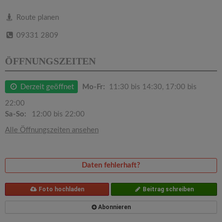
v
Route planen
i
09331 2809
g
ÖFFNUNGSZEITEN
a
Derzeit geöffnet
Mo-Fr:
11:30 bis 14:30, 17:00 bis
22:00
t
Sa-So:
12:00 bis 22:00
Alle Öffnungszeiten ansehen
i
o
Daten fehlerhaft?
n
Foto hochladen
Beitrag schreiben
Abonnieren