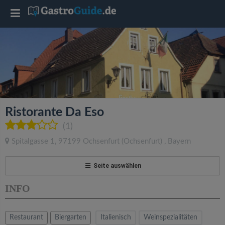
T
o
g
g
Ristorante Da Eso
l
(1)
Spitalgasse 1
,
97199
Ochsenfurt
(Ochsenfurt)
,
Bayern
e
Seite auswählen
n
INFO
a
Restaurant
Biergarten
Italienisch
Weinspezialitäten