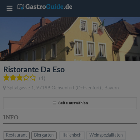
T
o
g
g
Ristorante Da Eso
l
(1)
Spitalgasse 1
,
97199
Ochsenfurt
(Ochsenfurt)
,
Bayern
e
Seite auswählen
n
INFO
a
Restaurant
Biergarten
Italienisch
Weinspezialitäten