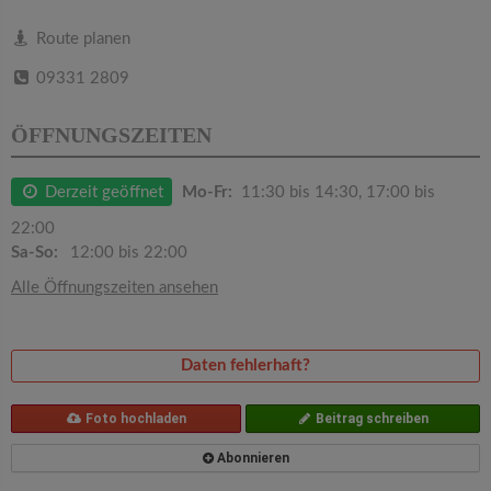
v
Route planen
i
09331 2809
g
ÖFFNUNGSZEITEN
a
Derzeit geöffnet
Mo-Fr:
11:30 bis 14:30, 17:00 bis
22:00
t
Sa-So:
12:00 bis 22:00
Alle Öffnungszeiten ansehen
i
o
Daten fehlerhaft?
n
Foto hochladen
Beitrag schreiben
Abonnieren