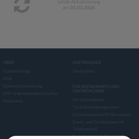
Letzte Aktualisierung
am
01.03.2026
ÜBER
GASTROGUIDE
Kontaktanfrage
Deutschland
AGB
Datenschutzerklärung
FÜR RESTAURANTS UND
GASTRONOMEN
APP- & Benutzerdaten löschen
Für Gastronomen
Impressum
Tisch Reservierungsystem
Gutscheinsystem für Restaurants
Event- und Ticketsystem mit
Ticketverkauf
Bestellsystem Lieferung und