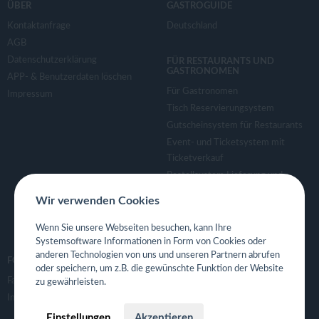
ÜBER
GASTROGUIDE
Kontaktanfrage
Deutschland
AGB
Datenschutzerklärung
FÜR RESTAURANTS UND
GASTRONOMEN
APP- & Benutzerdaten löschen
Für Gastronomen
Impressum
Tisch Reservierungsystem
Gutscheinsystem für Restaurants
Event- und Ticketsystem mit
Ticketverkauf
Bestellsystem Lieferung und
TakeAway
Wir verwenden Cookies
Webseiten für Restaurant
Eigene App für Restaurant
Wenn Sie unsere Webseiten besuchen, kann Ihre
Systemsoftware Informationen in Form von Cookies oder
anderen Technologien von uns und unseren Partnern abrufen
FOLGE UNS
oder speichern, um z.B. die gewünschte Funktion der Website
Facebook
zu gewährleisten.
Instagram
Einstellungen
Akzeptieren