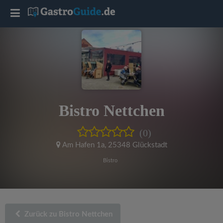
T
o
g
g
Bistro Nettchen
l
(0)
e
Am Hafen 1a
,
25348 Glückstadt
Bistro
n
a
Zurück zu Bistro Nettchen