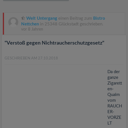
v
i
Welt Untergang
einen Beitrag zum
Bistro
Nettchen
in 25348 Glückstadt geschrieben.
vor 8 Jahren
g
"Verstoß gegen Nichtraucherschutzgesetz"
a
GESCHRIEBEN AM 27.10.2018
t
Da der
i
ganze
Zigarett
en-
o
Qualm
vom
n
RAUCH
ER-
VORZE
LT