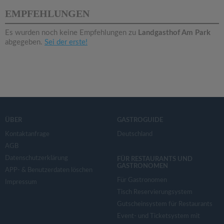
v
EMPFEHLUNGEN
i
Es wurden noch keine Empfehlungen zu
Landgasthof Am Park
abgegeben.
Sei der erste!
g
a
t
ÜBER
GASTROGUIDE
i
Kontaktanfrage
Deutschland
AGB
Datenschutzerklärung
o
FÜR RESTAURANTS UND
GASTRONOMEN
APP- & Benutzerdaten löschen
Für Gastronomen
Impressum
n
Tisch Reservierungsystem
Gutscheinsystem für Restaurants
Event- und Ticketsystem mit