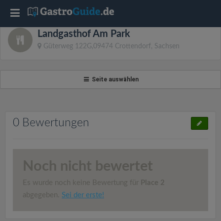
T
Landgasthof Am Park
o
Güterweg 122G,09474 Crottendorf, Sachsen
g
Seite auswählen
g
l
0 Bewertungen
e
Noch nicht bewertet
n
Es wurde noch keine Bewertung für
Place 2
a
abgegeben.
Sei der erste!