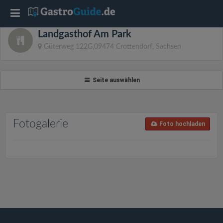
T
Landgasthof Am Park
o
Güterweg 122G,09474 Crottendorf, Sachsen
g
Seite auswählen
g
l
Fotogalerie
Foto hochladen
e
n
a