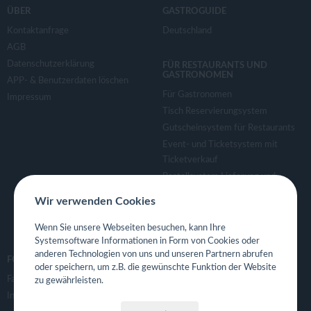
v
ÜBER
GASTROGUIDE
Kontaktanfrage
Deutschland
i
AGB
Datenschutzerklärung
FÜR RESTAURANTS UND
g
GASTRONOMEN
APP- & Benutzerdaten löschen
Für Gastronomen
Impressum
a
Tisch Reservierungsystem
Gutscheinsystem für Restaurants
Event- und Ticketsystem mit
t
Ticketverkauf
Bestellsystem Lieferung und
i
TakeAway
Wir verwenden Cookies
Webseiten für Restaurant
o
Eigene App für Restaurant
Wenn Sie unsere Webseiten besuchen, kann Ihre
Systemsoftware Informationen in Form von Cookies oder
anderen Technologien von uns und unseren Partnern abrufen
n
FOLGE UNS
oder speichern, um z.B. die gewünschte Funktion der Website
Facebook
zu gewährleisten.
Instagram