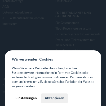
Kontaktanfrage
Deutschland
AGB
Datenschutzerklärung
FÜR RESTAURANTS UND
GASTRONOMEN
APP- & Benutzerdaten löschen
Für Gastronomen
Impressum
Tisch Reservierungsystem
Gutscheinsystem für Restaurants
Event- und Ticketsystem mit
Ticketverkauf
Bestellsystem Lieferung und
TakeAway
Wir verwenden Cookies
Webseiten für Restaurant
Eigene App für Restaurant
Wenn Sie unsere Webseiten besuchen, kann Ihre
Systemsoftware Informationen in Form von Cookies oder
anderen Technologien von uns und unseren Partnern abrufen
FOLGE UNS
oder speichern, um z.B. die gewünschte Funktion der Website
Facebook
zu gewährleisten.
Instagram
Einstellungen
Akzeptieren