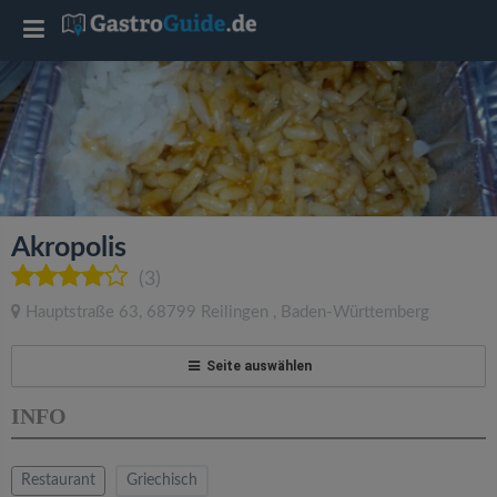
T
o
g
g
Akropolis
l
(3)
Hauptstraße 63
,
68799
Reilingen
,
Baden-Württemberg
e
Seite auswählen
n
INFO
a
Restaurant
Griechisch