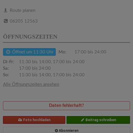
v
Route planen
i
06205 12563
g
ÖFFNUNGSZEITEN
a
Öffnet um 11:30 Uhr
Mo:
17:00 bis 24:00
Di-Fr:
11:30 bis 14:00, 17:00 bis 24:00
t
Sa:
17:00 bis 24:00
So:
11:30 bis 14:00, 17:00 bis 24:00
i
Alle Öffnungszeiten ansehen
o
Daten fehlerhaft?
n
Foto hochladen
Beitrag schreiben
Abonnieren