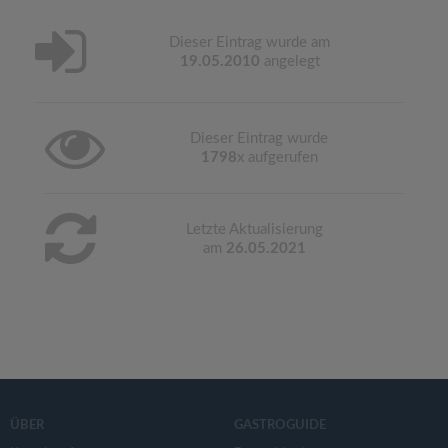
Dieser Eintrag wurde am
19.05.2010
angelegt
Dieser Eintrag wurde
1798
x aufgerufen
Letzte Aktualisierung
am
26.05.2021
ÜBER
GASTROGUIDE