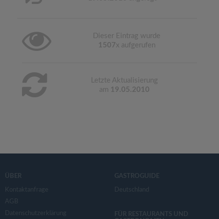
Dieser Eintrag wurde
1507
x aufgerufen
Letzte Aktualisierung
am
19.05.2010
ÜBER
GASTROGUIDE
Kontaktanfrage
Deutschland
AGB
Datenschutzerklärung
FÜR RESTAURANTS UND