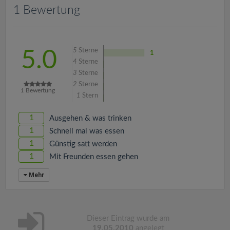
v
1 Bewertung
i
5
Sterne
5.0
1
g
4
Sterne
3
Sterne
a
2
Sterne
1
Bewertung
1
Stern
t
1
Ausgehen & was trinken
1
Schnell mal was essen
i
1
Günstig satt werden
1
Mit Freunden essen gehen
o
Mehr
n
Dieser Eintrag wurde am
19.05.2010
angelegt