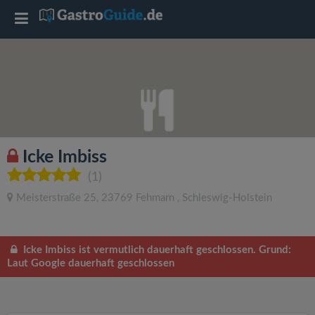
T
o
g
g
Icke Imbiss
l
(1)
Meisterstraße 25
,
23769
Fehmarn
,
Schleswig-Holstein
e
n
Icke Imbiss ist vermutlich dauerhaft geschlossen. Grund:
Laut Google dauerhaft geschlossen
a