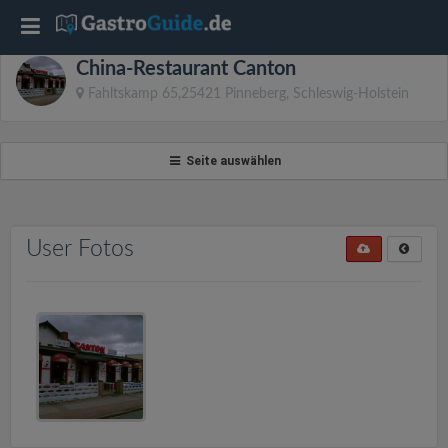
T
China-Restaurant Canton
o
Fahltskamp 65,25421 Pinneberg, Schleswig-Holstein
g
Seite auswählen
g
l
User Fotos
e
n
a