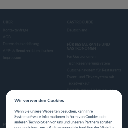
ÜBER
GASTROGUIDE
Kontaktanfrage
Deutschland
AGB
Datenschutzerklärung
FÜR RESTAURANTS UND
GASTRONOMEN
APP- & Benutzerdaten löschen
Für Gastronomen
Impressum
Tisch Reservierungsystem
Gutscheinsystem für Restaurants
Event- und Ticketsystem mit
Ticketverkauf
Bestellsystem Lieferung und
TakeAway
Wir verwenden Cookies
Webseiten für Restaurant
Eigene App für Restaurant
Wenn Sie unsere Webseiten besuchen, kann Ihre
Systemsoftware Informationen in Form von Cookies oder
anderen Technologien von uns und unseren Partnern abrufen
FOLGE UNS
oder speichern, um z.B. die gewünschte Funktion der Website