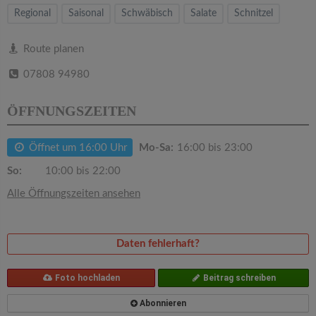
v
Regional
Saisonal
Schwäbisch
Salate
Schnitzel
i
Route planen
07808 94980
g
ÖFFNUNGSZEITEN
a
Öffnet um 16:00 Uhr
Mo-Sa:
16:00 bis 23:00
t
So:
10:00 bis 22:00
i
Alle Öffnungszeiten ansehen
o
Daten fehlerhaft?
n
Foto hochladen
Beitrag schreiben
Abonnieren