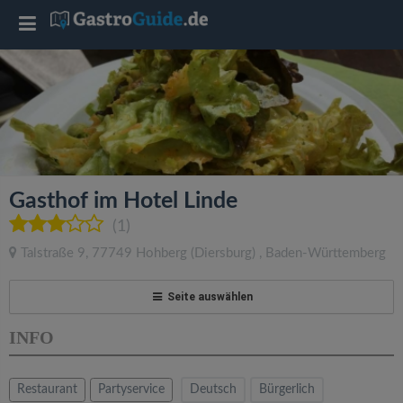
T
o
g
g
Gasthof im Hotel Linde
l
(1)
Talstraße 9
,
77749
Hohberg
(Diersburg)
,
Baden-Württemberg
e
Seite auswählen
n
INFO
a
Restaurant
Partyservice
Deutsch
Bürgerlich