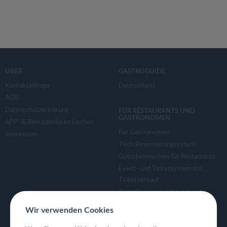
ÜBER
GASTROGUIDE
Kontaktanfrage
Deutschland
AGB
Datenschutzerklärung
FÜR RESTAURANTS UND
GASTRONOMEN
APP- & Benutzerdaten löschen
Für Gastronomen
Impressum
Tisch Reservierungsystem
Gutscheinsystem für Restaurants
Event- und Ticketsystem mit
Ticketverkauf
Bestellsystem Lieferung und
TakeAway
Wir verwenden Cookies
Webseiten für Restaurant