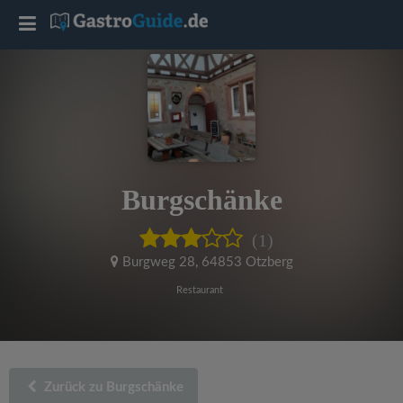
T
o
g
g
Burgschänke
l
(1)
e
Burgweg 28
,
64853 Otzberg
Restaurant
n
a
Zurück zu Burgschänke