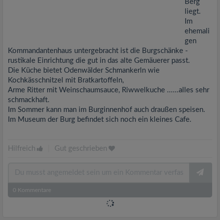
Berg
liegt.
Im
ehemali
gen
Kommandantenhaus untergebracht ist die Burgschänke -
rustikale Einrichtung die gut in das alte Gemäuerer passt.
Die Küche bietet Odenwälder Schmankerln wie
Kochkässchnitzel mit Bratkartoffeln,
Arme Ritter mit Weinschaumsauce, Riwwelkuche ......alles sehr
schmackhaft.
Im Sommer kann man im Burginnenhof auch draußen speisen.
Im Museum der Burg befindet sich noch ein kleines Cafe.
Hilfreich
|
Gut geschrieben
0
Kommentare