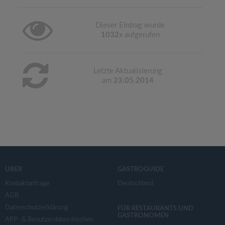
Dieser Eintrag wurde
1032
x aufgerufen
Letzte Aktualisierung
am
23.05.2014
ÜBER
GASTROGUIDE
Kontaktanfrage
Deutschland
AGB
Datenschutzerklärung
FÜR RESTAURANTS UND
GASTRONOMEN
APP- & Benutzerdaten löschen