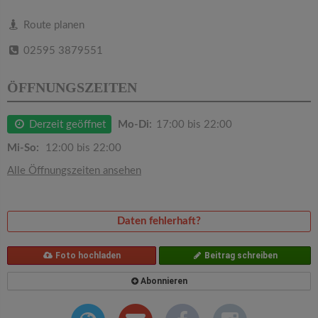
v
Route planen
i
02595 3879551
g
ÖFFNUNGSZEITEN
a
Derzeit geöffnet
Mo-Di:
17:00 bis 22:00
Mi-So:
12:00 bis 22:00
t
Alle Öffnungszeiten ansehen
i
Daten fehlerhaft?
o
Foto hochladen
Beitrag schreiben
n
Abonnieren