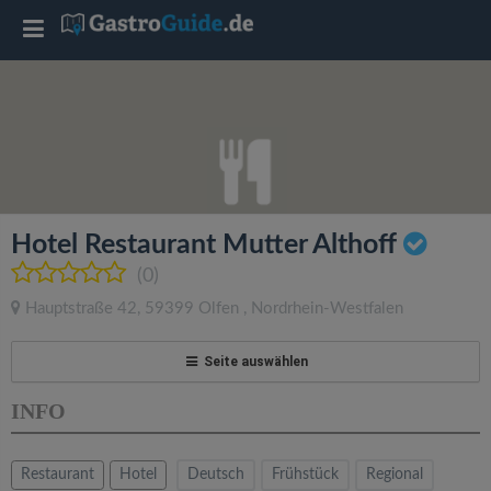
T
o
g
g
Hotel Restaurant Mutter Althoff
l
(0)
Hauptstraße 42
,
59399
Olfen
,
Nordrhein-Westfalen
e
Seite auswählen
n
INFO
a
Restaurant
Hotel
Deutsch
Frühstück
Regional