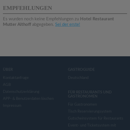
v
EMPFEHLUNGEN
i
Es wurden noch keine Empfehlungen zu
Hotel Restaurant
Mutter Althoff
abgegeben.
Sei der erste!
g
a
t
ÜBER
GASTROGUIDE
i
Kontaktanfrage
Deutschland
AGB
Datenschutzerklärung
o
FÜR RESTAURANTS UND
GASTRONOMEN
APP- & Benutzerdaten löschen
Für Gastronomen
Impressum
n
Tisch Reservierungsystem
Gutscheinsystem für Restaurants
Event- und Ticketsystem mit