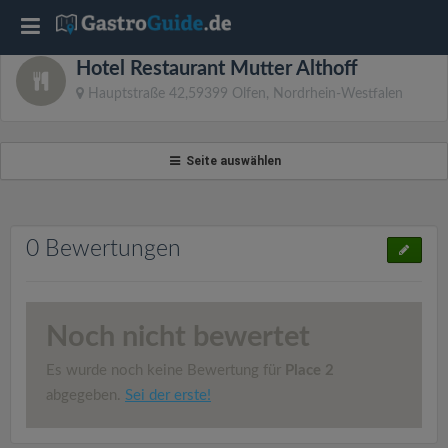
T
Hotel Restaurant Mutter Althoff
o
Hauptstraße 42,59399 Olfen, Nordrhein-Westfalen
g
Seite auswählen
g
l
0 Bewertungen
e
Noch nicht bewertet
n
Es wurde noch keine Bewertung für
Place 2
a
abgegeben.
Sei der erste!