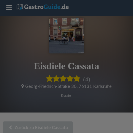
T
o
g
g
Eisdiele Cassata
l
(4)
e
Georg-Friedrich-Straße 30
,
76131 Karlsruhe
Eiscafe
n
a
Zurück zu Eisdiele Cassata