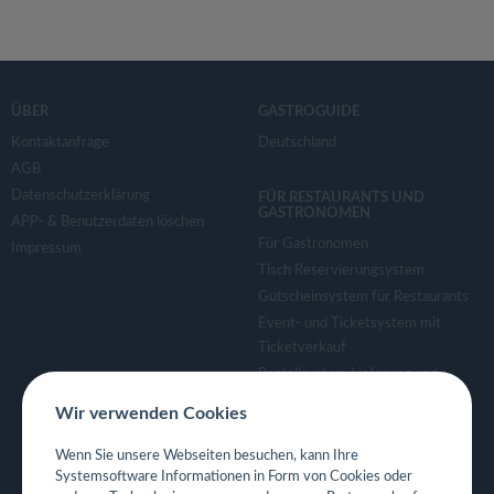
ÜBER
GASTROGUIDE
Kontaktanfrage
Deutschland
AGB
Datenschutzerklärung
FÜR RESTAURANTS UND
GASTRONOMEN
APP- & Benutzerdaten löschen
Für Gastronomen
Impressum
Tisch Reservierungsystem
Gutscheinsystem für Restaurants
Event- und Ticketsystem mit
Ticketverkauf
Bestellsystem Lieferung und
TakeAway
Wir verwenden Cookies
Webseiten für Restaurant
Eigene App für Restaurant
Wenn Sie unsere Webseiten besuchen, kann Ihre
Systemsoftware Informationen in Form von Cookies oder