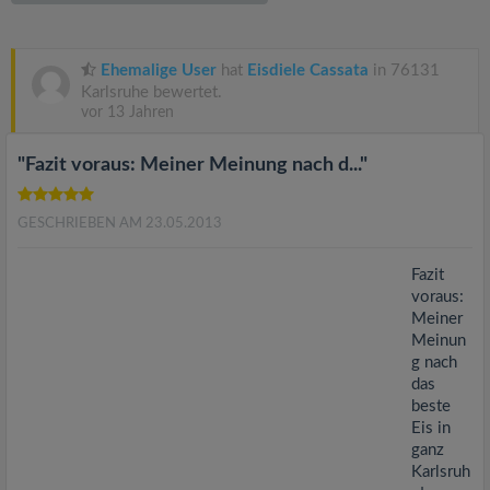
v
i
Ehemalige User
hat
Eisdiele Cassata
in 76131
Karlsruhe bewertet.
vor 13 Jahren
g
"Fazit voraus: Meiner Meinung nach d..."
a
GESCHRIEBEN AM 23.05.2013
t
Fazit
i
voraus:
Meiner
Meinun
o
g nach
das
n
beste
Eis in
ganz
Karlsruh