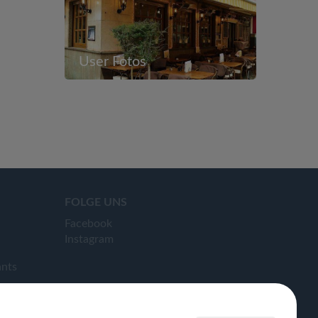
User Fotos
FOLGE UNS
Facebook
Instagram
ants