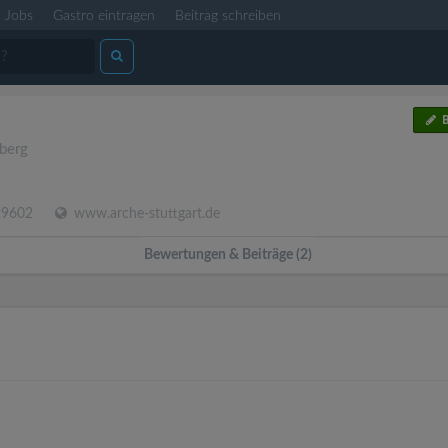
Jobs
Gastro eintragen
Beitrag schreiben
B
berg
99602
www.arche-stuttgart.de
Bewertungen & Beiträge (2)