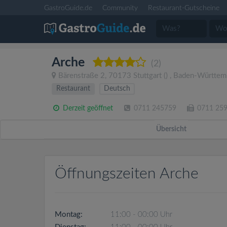
GastroGuide.de
Community
Restaurant-Gutscheine
Arche
(2)
Bärenstraße 2
,
70173
Stuttgart
()
,
Baden-Württem
Restaurant
Deutsch
Derzeit geöffnet
0711 245759
0711 25
Übersicht
Öffnungszeiten Arche
Montag:
11:00 - 00:00 Uhr