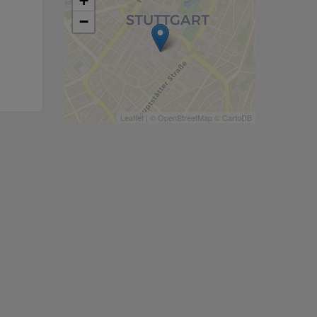
+
−
Leaflet
| ©
OpenStreetMap
©
CartoDB