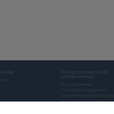
OGUIDE
FÜR RESTAURANTS UND
GASTRONOMEN
land
Für Gastronomen
Tisch Reservierungsystem
Gutscheinsystem für Restaur
Event- und Ticketsystem mit
Ticketverkauf
Bestellsystem Lieferung und