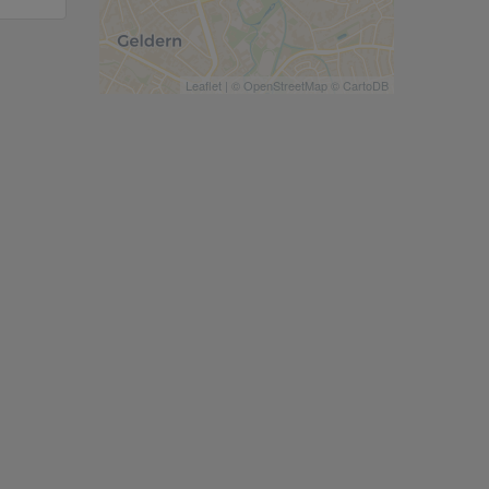
Leaflet
| ©
OpenStreetMap
©
CartoDB