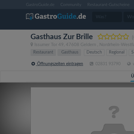
GastroGuide.de
Community
Restaurant-Gutscheine
Gasthaus Zur Brille
(
Issumer Tor 49
,
47608
Geldern
,
Nordrhein-Westf
Restaurant
Gasthaus
Deutsch
Regional
S
Öffnungszeiten eintragen
02831 93790
w
Ü