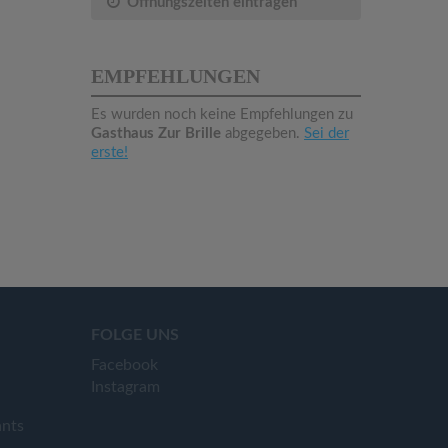
Öffnungszeiten eintragen
EMPFEHLUNGEN
Es wurden noch keine Empfehlungen zu
Gasthaus Zur Brille
abgegeben.
Sei der
erste!
FOLGE UNS
Facebook
Instagram
ants