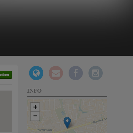
eiben
INFO
+
−