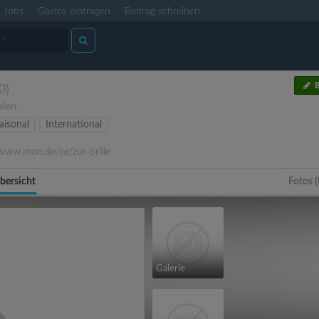
Jobs
Gastro eintragen
Beitrag schreiben
B
0)
alen
aisonal
International
ww.mon.de/nr/zur-brille
bersicht
Fotos (
Galerie