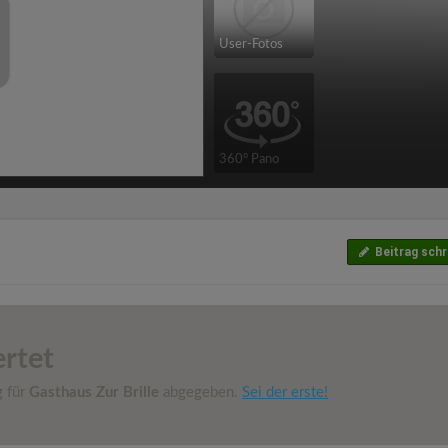
User-Fotos
360° Pano
Beitrag schr
rtet
g für
Gasthaus Zur Brille
abgegeben.
Sei der erste!