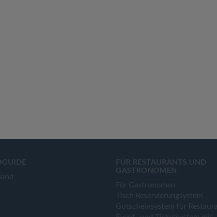
OGUIDE
FÜR RESTAURANTS UND
GASTRONOMEN
land
Für Gastronomen
Tisch Reservierungsystem
Gutscheinsystem für Restaur