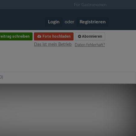
Für Gastronomen
Login
oder
Registrieren
eitrag schreiben
Foto hochladen
Abonnieren
Das ist mein Betrieb
Daten fehlerhaft?
0)