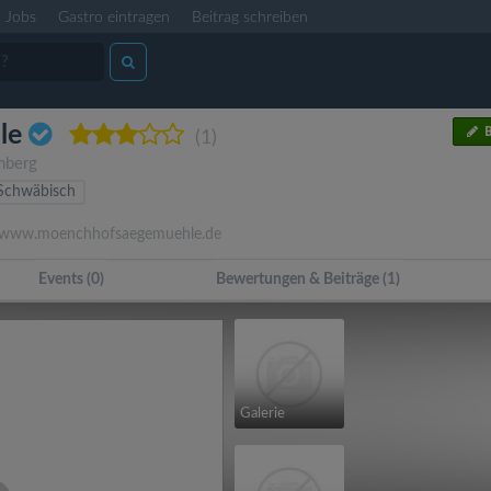
Jobs
Gastro eintragen
Beitrag schreiben
le
B
(1)
mberg
Schwäbisch
www.moenchhofsaegemuehle.de
Events (0)
Bewertungen & Beiträge (1)
Galerie