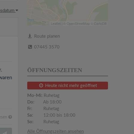
hsdatum
Leaflet
| ©
OpenStreetMap
©
CartoDB
Route planen
07445 3570
ÖFFNUNGSZEITEN
.
 waren
Heute nicht mehr geöffnet
Mo-Mi:
Ruhetag
Do:
Ab 18:00
Fr:
Ruhetag
Sa:
12:00 bis 18:00
esen
So:
Ruhetag
Alle Öffnungszeiten ansehen