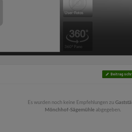
User-Fotos
360° Pano
Beitrag schr
Es wurden noch keine Empfehlungen zu
Gaststä
Mönchhof-Sägemühle
abgegeben.