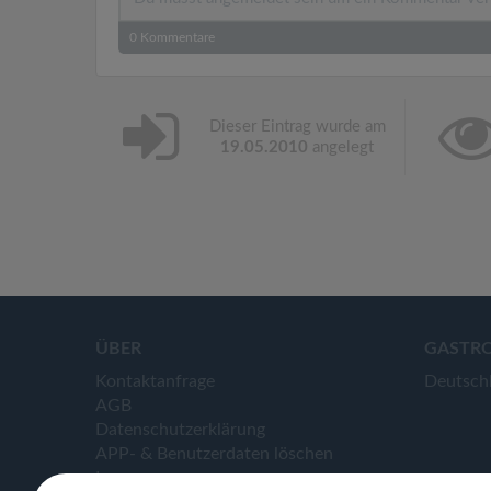
0
Kommentare
Dieser Eintrag wurde am
19.05.2010
angelegt
ÜBER
GASTR
Kontaktanfrage
Deutsch
AGB
Datenschutzerklärung
APP- & Benutzerdaten löschen
Impressum