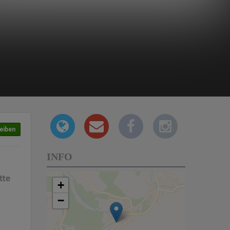
eiben
INFO
tte
+
−