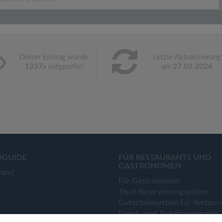
Dieser Eintrag wurde
Letzte Aktualisierung
1337
x aufgerufen
am
27.02.2026
OGUIDE
FÜR RESTAURANTS UND
GASTRONOMEN
land
Für Gastronomen
Tisch Reservierungsystem
Gutscheinsystem für Restaur
Event- und Ticketsystem mit