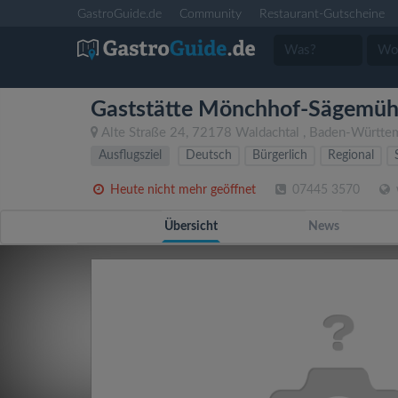
GastroGuide.de
Community
Restaurant-Gutscheine
Gaststätte Mönchhof-Sägemüh
Alte Straße 24
,
72178
Waldachtal
,
Baden-Württe
Ausflugsziel
Deutsch
Bürgerlich
Regional
Heute nicht mehr geöffnet
07445 3570
Übersicht
News