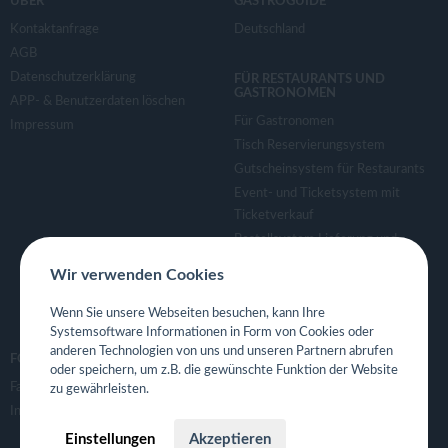
ÜBER
GASTROGUIDE
Kontaktanfrage
Deutschland
AGB
Datenschutzerklärung
FÜR RESTAURANTS UND
GASTRONOMEN
APP- & Benutzerdaten löschen
Für Gastronomen
Impressum
Tisch Reservierungsystem
Gutscheinsystem für Restaurants
Event- und Ticketsystem mit
Ticketverkauf
Bestellsystem Lieferung und
TakeAway
Wir verwenden Cookies
Webseiten für Restaurant
Eigene App für Restaurant
Wenn Sie unsere Webseiten besuchen, kann Ihre
Systemsoftware Informationen in Form von Cookies oder
anderen Technologien von uns und unseren Partnern abrufen
FOLGE UNS
oder speichern, um z.B. die gewünschte Funktion der Website
Facebook
zu gewährleisten.
Instagram
Einstellungen
Akzeptieren