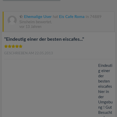
v
i
Ehemalige User
hat
Eis Cafe Roma
in 74889
Sinsheim bewertet.
vor 13 Jahren
g
"Eindeutig einer der besten eiscafes..."
a
GESCHRIEBEN AM 22.05.2013
t
Eindeuti
i
g einer
der
besten
o
eiscafes
hier in
n
der
Umgebu
ng ! Gut
Besucht