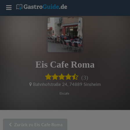
T
o
g
g
Eis Cafe Roma
l
(3)
e
Bahnhofstraße 24
,
74889 Sinsheim
Eiscafe
n
a
Zurück zu Eis Cafe Roma