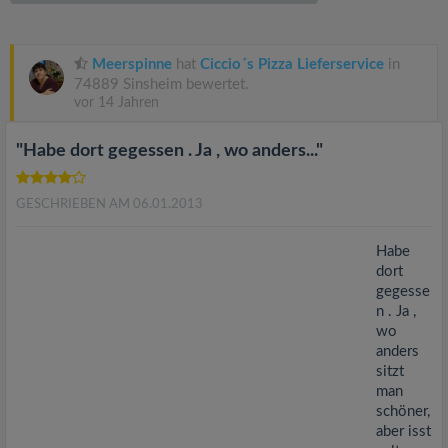
v
i
Meerspinne
hat
Ciccio´s Pizza Lieferservice
in
74889 Sinsheim bewertet.
vor 14 Jahren
g
"Habe dort gegessen . Ja , wo anders..."
a
GESCHRIEBEN AM 06.01.2013
t
Habe
i
dort
gegesse
n . Ja ,
o
wo
anders
n
sitzt
man
schöner,
aber isst