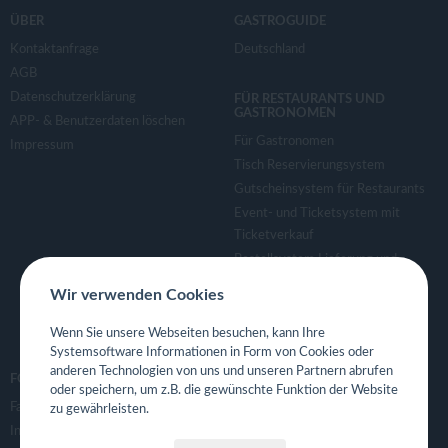
ÜBER
GASTROGUIDE
Kontaktanfrage
Deutschland
AGB
Datenschutzerklärung
FÜR RESTAURANTS UND
GASTRONOMEN
APP- & Benutzerdaten löschen
Für Gastronomen
Impressum
Tisch Reservierungsystem
Gutscheinsystem für Restaurants
Event- und Ticketsystem mit
Ticketverkauf
Bestellsystem Lieferung und
TakeAway
Wir verwenden Cookies
Webseiten für Restaurant
Eigene App für Restaurant
Wenn Sie unsere Webseiten besuchen, kann Ihre
Systemsoftware Informationen in Form von Cookies oder
anderen Technologien von uns und unseren Partnern abrufen
FOLGE UNS
oder speichern, um z.B. die gewünschte Funktion der Website
Facebook
zu gewährleisten.
Instagram