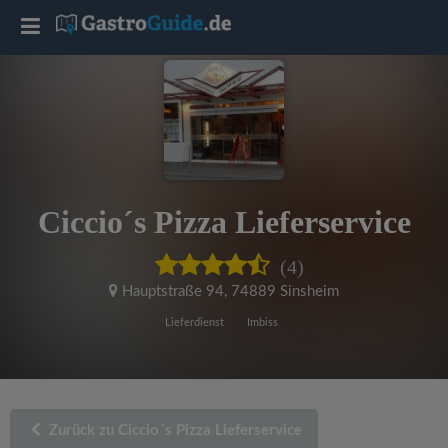
T
o
g
g
Ciccio´s Pizza Lieferservice
l
(4)
e
Hauptstraße 94
,
74889 Sinsheim
Lieferdienst
Imbiss
n
a
Zurück zu Ciccio´s Pizza Lieferservice