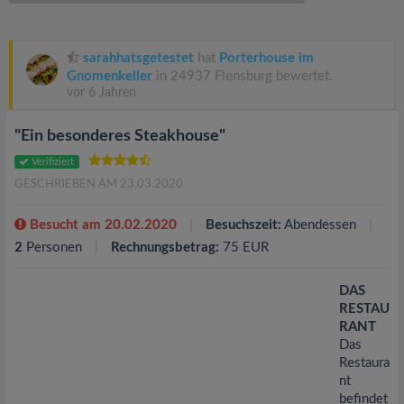
v
i
sarahhatsgetestet
hat
Porterhouse im
Gnomenkeller
in 24937 Flensburg bewertet.
vor 6 Jahren
g
"Ein besonderes Steakhouse"
a
Verifiziert
GESCHRIEBEN AM 23.03.2020
t
Besucht am 20.02.2020
Besuchszeit:
Abendessen
i
2
Personen
Rechnungsbetrag:
75 EUR
o
DAS
RESTAU
RANT
n
Das
Restaura
nt
befindet