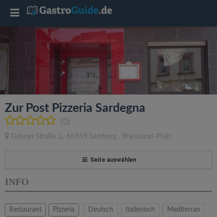
T
o
g
g
Zur Post Pizzeria Sardegna
l
(0)
Dahner Straße 3
,
66969
Lemberg
,
Rheinland-Pfalz
e
Seite auswählen
n
INFO
a
Restaurant
Pizzeria
Deutsch
Italienisch
Mediterran