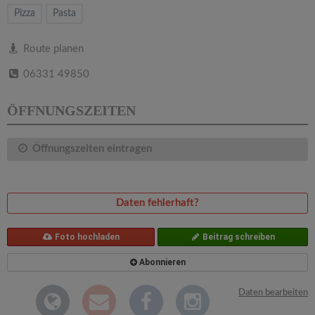
v
Pizza
Pasta
i
Route planen
06331 49850
g
ÖFFNUNGSZEITEN
a
Öffnungszeiten eintragen
t
i
Daten fehlerhaft?
o
Foto hochladen
Beitrag schreiben
n
Abonnieren
Daten bearbeiten