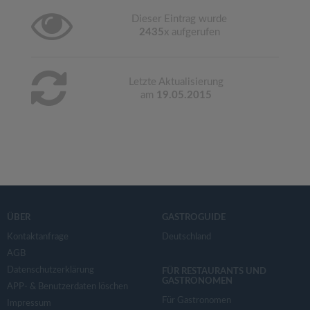
Dieser Eintrag wurde
2435
x aufgerufen
Letzte Aktualisierung
am
19.05.2015
ÜBER
GASTROGUIDE
Kontaktanfrage
Deutschland
AGB
Datenschutzerklärung
FÜR RESTAURANTS UND
GASTRONOMEN
APP- & Benutzerdaten löschen
Für Gastronomen
Impressum