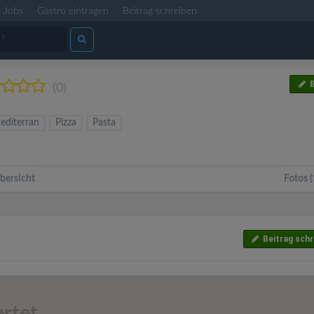
Jobs
Gastro eintragen
Beitrag schreiben
B
(0)
editerran
Pizza
Pasta
bersicht
Fotos (
Beitrag schr
rtet