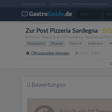
GastroGuide.de
Community
Restaurant-Gutscheine
Zur Post Pizzeria Sardegna
Dahner Straße 3
,
66969
Lemberg
,
Rheinland-Pfalz
Restaurant
Pizzeria
Deutsch
Italienisch
M
Öffnungszeiten eintragen
06331 49850
Ü
0 Bewertungen
Noch nicht bewe