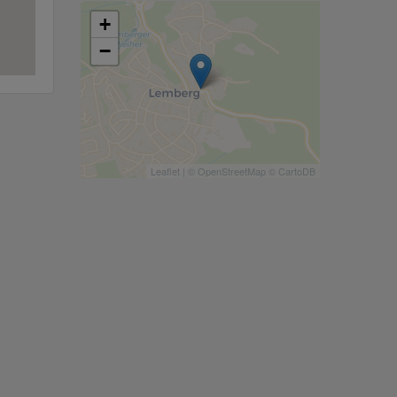
+
−
Leaflet
| ©
OpenStreetMap
©
CartoDB