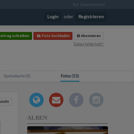
Für Gastronomen
Login
oder
Registrieren
eitrag schreiben
Foto hochladen
Abonnieren
Daten fehlerhaft?
Speisekarte (0)
Fotos (53)
sicht
ALBEN