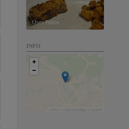
User Fotos
INFO
+
−
Leaflet
| ©
OpenStreetMap
©
CartoDB