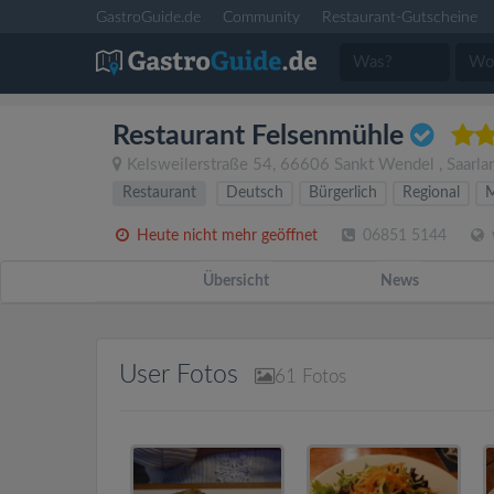
GastroGuide.de
Community
Restaurant-Gutscheine
Restaurant Felsenmühle
Kelsweilerstraße 54
,
66606
Sankt Wendel
,
Saarla
Restaurant
Deutsch
Bürgerlich
Regional
M
Heute nicht mehr geöffnet
06851 5144
Übersicht
News
User Fotos
61
Fotos