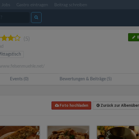
Jobs
Gastro eintragen
Beitrag schreiben
B
(5)
nd
ittagstisch
www.felsenmuehle.net/
Events (0)
Bewertungen & Beiträge (5)
Foto hochladen
Zurück zur Albenüber