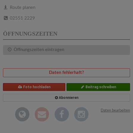
v
Route planen
i
02551 2229
g
ÖFFNUNGSZEITEN
a
Öffnungszeiten eintragen
t
Daten fehlerhaft?
i
Foto hochladen
Beitrag schreiben
o
Abonnieren
n
Daten bearbeiten