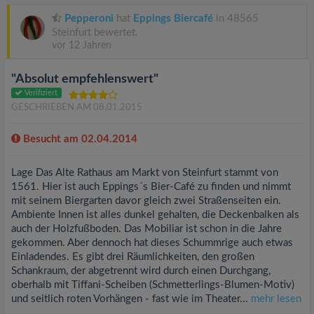
Pepperoni
hat
Eppings Biercafé
in 48565
Steinfurt bewertet.
vor 12 Jahren
"Absolut empfehlenswert"
Verifiziert
GESCHRIEBEN AM 08.01.2015
Besucht am 02.04.2014
Lage Das Alte Rathaus am Markt von Steinfurt stammt von
1561. Hier ist auch Eppings´s Bier-Café zu finden und nimmt
mit seinem Biergarten davor gleich zwei Straßenseiten ein.
Ambiente Innen ist alles dunkel gehalten, die Deckenbalken als
auch der Holzfußboden. Das Mobiliar ist schon in die Jahre
gekommen. Aber dennoch hat dieses Schummrige auch etwas
Einladendes. Es gibt drei Räumlichkeiten, den großen
Schankraum, der abgetrennt wird durch einen Durchgang,
oberhalb mit Tiffani-Scheiben (Schmetterlings-Blumen-Motiv)
und seitlich roten Vorhängen - fast wie im Theater...
mehr lesen