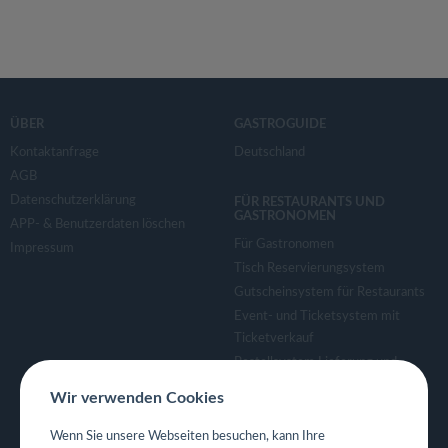
ÜBER
GASTROGUIDE
Kontaktanfrage
Deutschland
AGB
Datenschutzerklärung
FÜR RESTAURANTS UND
GASTRONOMEN
APP- & Benutzerdaten löschen
Für Gastronomen
Impressum
Tisch Reservierungsystem
Gutscheinsystem für Restaurants
Event- und Ticketsystem mit
Ticketverkauf
Bestellsystem Lieferung und
TakeAway
Wir verwenden Cookies
Webseiten für Restaurant
Eigene App für Restaurant
Wenn Sie unsere Webseiten besuchen, kann Ihre