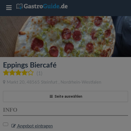
T
o
g
g
Eppings Biercafé
l
(1)
Markt 20
,
48565
Steinfurt
,
Nordrhein-Westfalen
e
Seite auswählen
n
INFO
a
Angebot eintragen