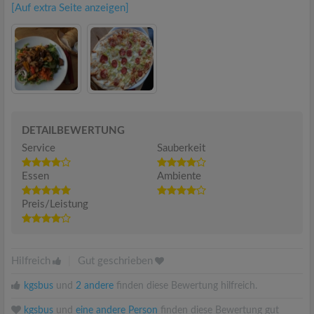
[Auf extra Seite anzeigen]
DETAILBEWERTUNG
Service
Sauberkeit
Essen
Ambiente
Preis/Leistung
Hilfreich
|
Gut geschrieben
kgsbus
und
2 andere
finden diese Bewertung hilfreich.
kgsbus
und
eine andere Person
finden diese Bewertung gut