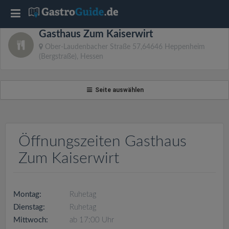
T
Gasthaus Zum Kaiserwirt
o
Ober-Laudenbacher Straße 57,64646 Heppenheim
(Bergstraße), Hessen
g
Seite auswählen
g
l
Öffnungszeiten Gasthaus
e
Zum Kaiserwirt
n
Montag:
Ruhetag
a
Dienstag:
Ruhetag
Mittwoch:
ab 17:00 Uhr