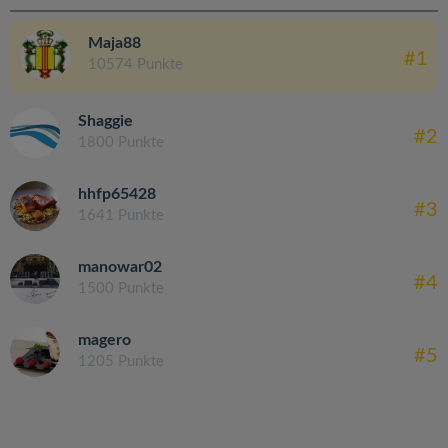
Maja88
#1
10574 Punkte
Shaggie
#2
1800 Punkte
hhfp65428
#3
1641 Punkte
manowar02
#4
1500 Punkte
magero
#5
1205 Punkte