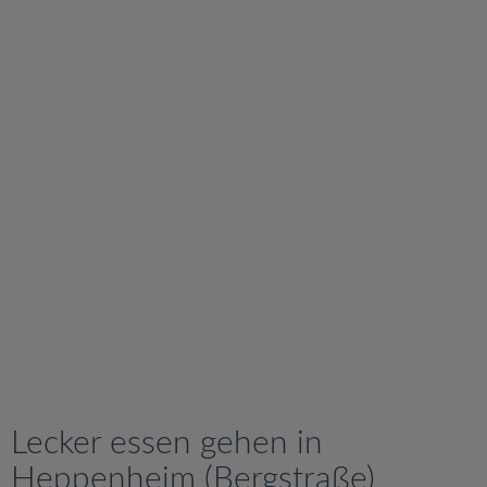
v
i
g
a
t
i
o
n
Lecker essen gehen in
Heppenheim (Bergstraße)