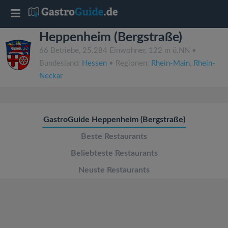
T
Heppenheim (Bergstraße)
o
66 Betriebe, 25.284 Einwohner, 122 m ü.NN •
Bundesland:
Hessen
• Regionen:
Rhein-Main
,
Rhein-
g
Neckar
g
GastroGuide Heppenheim (Bergstraße)
l
Beste Restaurants
e
Beliebteste Restaurants
Neuste Restaurants
n
a