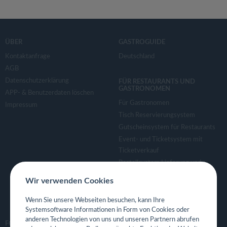
ÜBER
GASTROGUIDE
Kontaktanfrage
Deutschland
AGB
Datenschutzerklärung
FÜR RESTAURANTS UND
GASTRONOMEN
APP- & Benutzerdaten löschen
Für Gastronomen
Impressum
Tisch Reservierungsystem
Gutscheinsystem für Restaurants
Event- und Ticketsystem mit
Ticketverkauf
Bestellsystem Lieferung und
TakeAway
Wir verwenden Cookies
Webseiten für Restaurant
Eigene App für Restaurant
Wenn Sie unsere Webseiten besuchen, kann Ihre
Systemsoftware Informationen in Form von Cookies oder
anderen Technologien von uns und unseren Partnern abrufen
FOLGE UNS