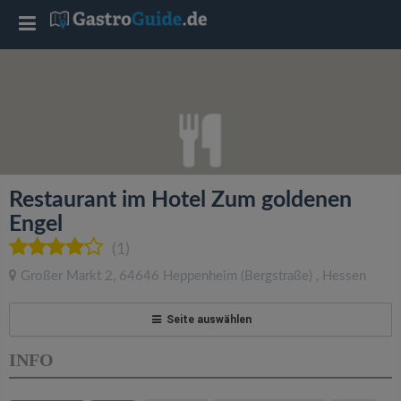
T
o
g
g
Restaurant im Hotel Zum goldenen
l
Engel
(1)
e
Großer Markt 2
,
64646
Heppenheim (Bergstraße)
,
Hessen
n
Seite auswählen
a
INFO