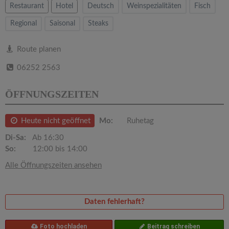
v
Restaurant
Hotel
Deutsch
Weinspezialitäten
Fisch
Regional
Saisonal
Steaks
i
Route planen
g
06252 2563
a
ÖFFNUNGSZEITEN
t
Heute nicht geöffnet
Mo:
Ruhetag
i
Di-Sa:
Ab 16:30
So:
12:00 bis 14:00
o
Alle Öffnungszeiten ansehen
n
Daten fehlerhaft?
Foto hochladen
Beitrag schreiben