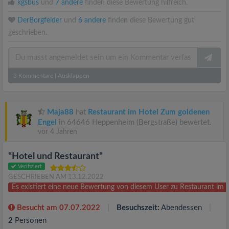
kgsbus
und
7 andere
finden diese Bewertung hilfreich.
DerBorgfelder
und
6 andere
finden diese Bewertung gut
geschrieben.
3
Kommentare
|
Ausklappen
Maja88
hat
Restaurant im Hotel Zum goldenen
Engel
in 64646 Heppenheim (Bergstraße) bewertet.
vor 4 Jahren
"Hotel und Restaurant"
Verifiziert
GESCHRIEBEN AM 13.12.2022
Es existiert eine neue Bewertung von diesem User zu Restaurant im
Besucht am 07.07.2022
Besuchszeit:
Abendessen
2
Personen