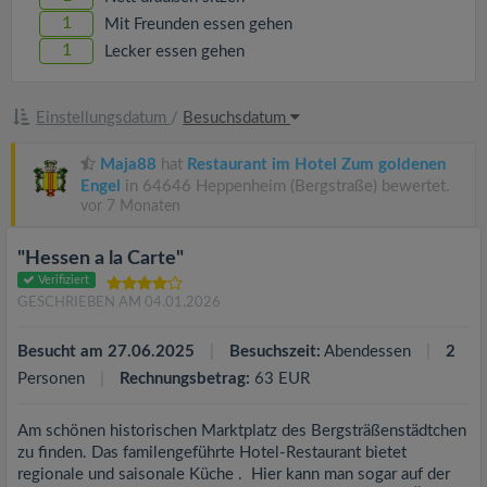
1
Mit Freunden essen gehen
1
Lecker essen gehen
Einstellungsdatum
/
Besuchsdatum
Maja88
hat
Restaurant im Hotel Zum goldenen
Engel
in 64646 Heppenheim (Bergstraße) bewertet.
vor 7 Monaten
"Hessen a la Carte"
Verifiziert
GESCHRIEBEN AM 04.01.2026
Besucht am 27.06.2025
Besuchszeit:
Abendessen
2
Personen
Rechnungsbetrag:
63 EUR
Am schönen historischen Marktplatz des Bergsträßenstädtchen
zu finden. Das familengeführte Hotel-Restaurant bietet
regionale und saisonale Küche . Hier kann man sogar auf der