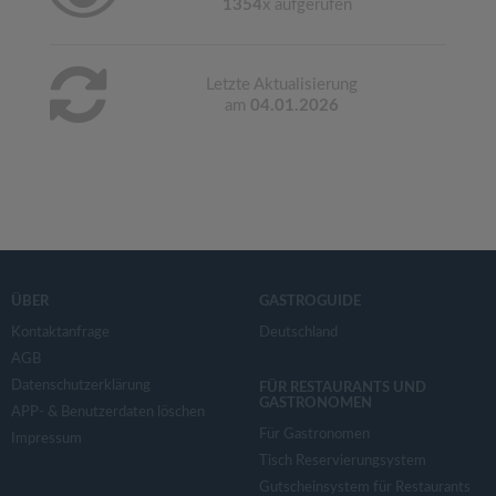
1354
x aufgerufen
Letzte Aktualisierung
am
04.01.2026
ÜBER
GASTROGUIDE
Kontaktanfrage
Deutschland
AGB
Datenschutzerklärung
FÜR RESTAURANTS UND
GASTRONOMEN
APP- & Benutzerdaten löschen
Für Gastronomen
Impressum
Tisch Reservierungsystem
Gutscheinsystem für Restaurants