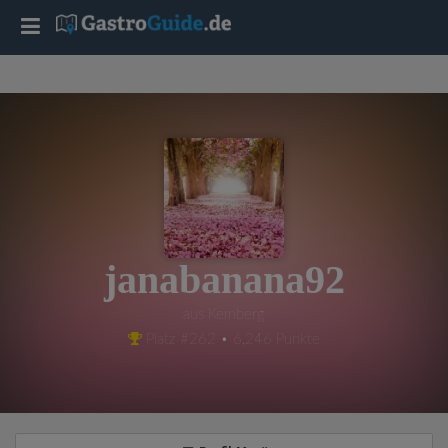
T
o
g
g
l
janabanana92
e
aus Kemberg
Platz #262 • 6,246 Punkte
n
a