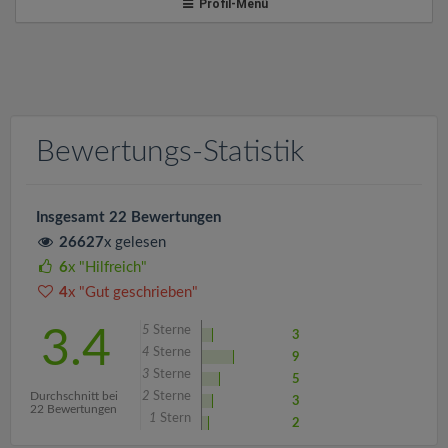
v
Profil-Menü
i
g
Bewertungs-Statistik
a
t
Insgesamt 22 Bewertungen
26627
x gelesen
i
6
x "Hilfreich"
4
x "Gut geschrieben"
o
5
Sterne
3.4
3
4
Sterne
9
n
3
Sterne
5
Durchschnitt bei
2
Sterne
3
22 Bewertungen
1
Stern
2