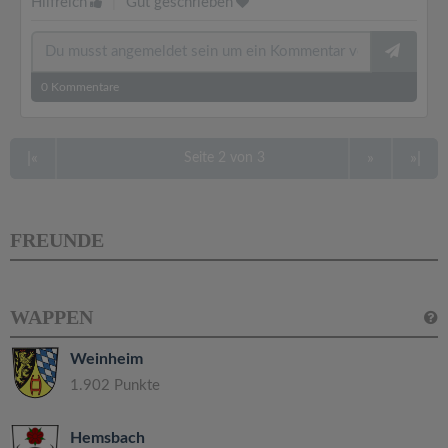
Hilfreich
|
Gut geschrieben
0
Kommentare
|«
»
»|
Seite 2 von 3
FREUNDE
WAPPEN
Weinheim
1.902 Punkte
Hemsbach