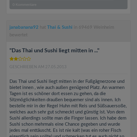
0
Kommentare
janabanana92
hat
Thai & Sushi
in 69469 Weinheim
bewertet
"Das Thai und Sushi liegt mitten in ..."
GESCHRIEBEN AM 27.05.2013
Das Thai und Sushi liegt mitten in der Fußgägnerzone und
bietet innen , wie auch außen genügend Platz. An warmen
Tagen ist es schöner dort essen zu gehen, da die
Sitzmöglichkeiten draußen bequemer sind als innen. Ich
bestelle mir in der Regel Huhn mit Reis und Süßsauersoße,
welches auch sehr gut schmeckt und günstig ist. Von dem
Sushi allerdings sollte man die Finger lassen. Ich habe dem
Sushi schon mehrmals eine Chance gegeben und wurde
jedes mal enttäuscht. Es ist nie kalt (was ein roher Fisch
eigentlich sein sollte) und schmecken tut es auch nicht so