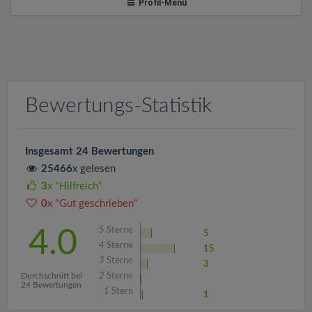
v
Profil-Menü
i
g
Bewertungs-Statistik
a
t
Insgesamt 24 Bewertungen
25466
x gelesen
i
3
x "Hilfreich"
0
x "Gut geschrieben"
o
5
Sterne
4.0
5
4
Sterne
15
n
3
Sterne
3
Durchschnitt bei
2
Sterne
24 Bewertungen
1
Stern
1