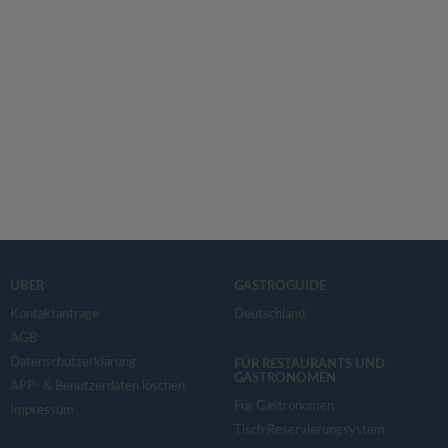
ÜBER
GASTROGUIDE
Kontaktanfrage
Deutschland
AGB
Datenschutzerklärung
FÜR RESTAURANTS UND
GASTRONOMEN
APP- & Benutzerdaten löschen
Für Gastronomen
Impressum
Tisch Reservierungsystem