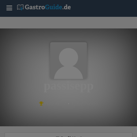
T
o
g
g
l
passisepp
e
aus Freisen
Platz #612 • 1,068 Punkte
n
a