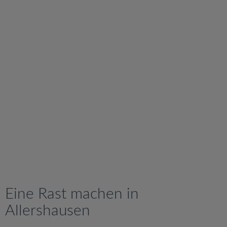
v
i
g
a
t
i
o
n
Eine Rast machen in
Allershausen