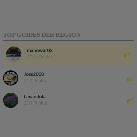
TOP GUIDES DER REGION
manowar02
#1
1075 Punkte
Joss2000
#2
217 Punkte
Lavandula
#3
200 Punkte