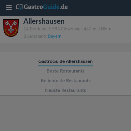
T
Allershausen
o
14 Betriebe, 5.583 Einwohner, 442 m ü.NN •
Bundesland:
Bayern
g
g
GastroGuide Allershausen
l
Beste Restaurants
Beliebteste Restaurants
e
Neuste Restaurants
n
a