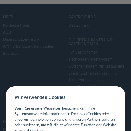
ÜBER
GASTROGUIDE
Kontaktanfrage
Deutschland
AGB
Datenschutzerklärung
FÜR RESTAURANTS UND
GASTRONOMEN
APP- & Benutzerdaten löschen
Für Gastronomen
Impressum
Tisch Reservierungsystem
Gutscheinsystem für Restaurants
Event- und Ticketsystem mit
Ticketverkauf
Bestellsystem Lieferung und
TakeAway
Wir verwenden Cookies
Webseiten für Restaurant
Eigene App für Restaurant
Wenn Sie unsere Webseiten besuchen, kann Ihre
Systemsoftware Informationen in Form von Cookies oder
anderen Technologien von uns und unseren Partnern abrufen
FOLGE UNS
oder speichern, um z.B. die gewünschte Funktion der Website
Facebook
zu gewährleisten.