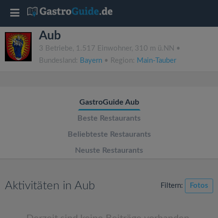
T
Aub
o
3 Betriebe, 1.517 Einwohner, 310 m ü.NN •
Bundesland:
Bayern
• Region:
Main-Tauber
g
g
GastroGuide Aub
l
Beste Restaurants
Beliebteste Restaurants
e
Neuste Restaurants
n
Aktivitäten in Aub
Filtern:
Fotos
a