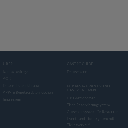
ÜBER
GASTROGUIDE
Kontaktanfrage
Deutschland
AGB
Datenschutzerklärung
FÜR RESTAURANTS UND
GASTRONOMEN
APP- & Benutzerdaten löschen
Für Gastronomen
Impressum
Tisch Reservierungsystem
Gutscheinsystem für Restaurants
Event- und Ticketsystem mit
Ticketverkauf