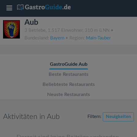
T
Aub
o
3 Betriebe, 1.517 Einwohner, 310 m ü.NN •
Bundesland:
Bayern
• Region:
Main-Tauber
g
g
GastroGuide Aub
l
Beste Restaurants
Beliebteste Restaurants
e
Neuste Restaurants
n
Aktivitäten in Aub
Filtern:
Neuigkeiten
a