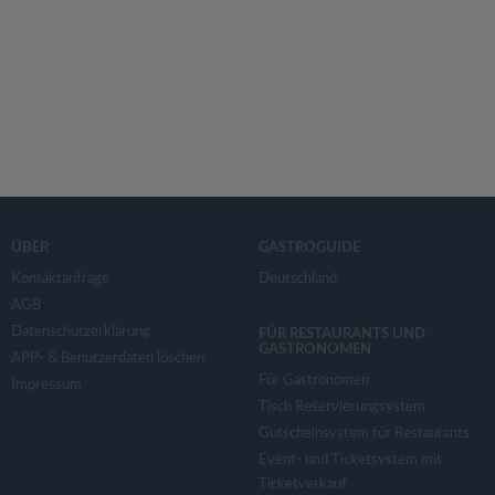
ÜBER
GASTROGUIDE
Kontaktanfrage
Deutschland
AGB
Datenschutzerklärung
FÜR RESTAURANTS UND
GASTRONOMEN
APP- & Benutzerdaten löschen
Für Gastronomen
Impressum
Tisch Reservierungsystem
Gutscheinsystem für Restaurants
Event- und Ticketsystem mit
Ticketverkauf