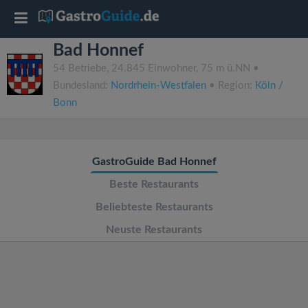
T
Bad Honnef
o
54 Betriebe, 24.845 Einwohner, 75 m ü.NN •
Bundesland:
Nordrhein-Westfalen
• Region:
Köln /
g
Bonn
g
GastroGuide Bad Honnef
l
Beste Restaurants
e
Beliebteste Restaurants
Neuste Restaurants
n
a