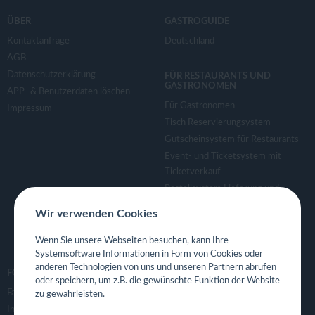
ÜBER
GASTROGUIDE
Kontaktanfrage
Deutschland
AGB
Datenschutzerklärung
FÜR RESTAURANTS UND
GASTRONOMEN
APP- & Benutzerdaten löschen
Für Gastronomen
Impressum
Tisch Reservierungsystem
Gutscheinsystem für Restaurants
Event- und Ticketsystem mit
Ticketverkauf
Bestellsystem Lieferung und
TakeAway
Wir verwenden Cookies
Webseiten für Restaurant
Eigene App für Restaurant
Wenn Sie unsere Webseiten besuchen, kann Ihre
Systemsoftware Informationen in Form von Cookies oder
anderen Technologien von uns und unseren Partnern abrufen
FOLGE UNS
oder speichern, um z.B. die gewünschte Funktion der Website
Facebook
zu gewährleisten.
Instagram