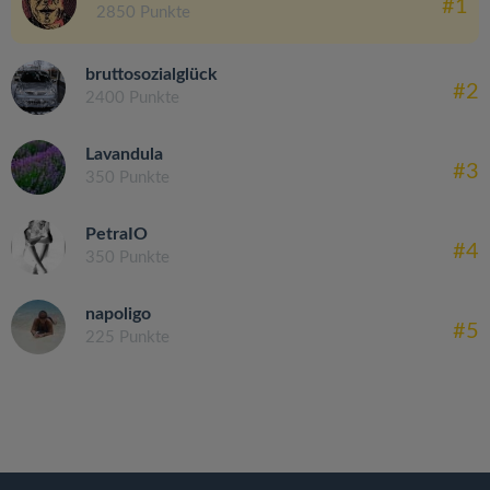
#1
2850 Punkte
bruttosozialglück
#2
2400 Punkte
Lavandula
#3
350 Punkte
PetraIO
#4
350 Punkte
napoligo
#5
225 Punkte