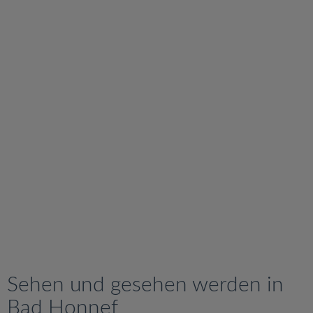
v
i
g
a
t
i
o
n
Sehen und gesehen werden in
Bad Honnef