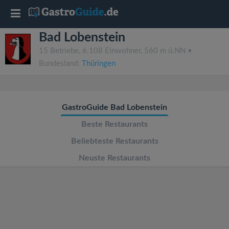
T
Bad Lobenstein
o
15 Betriebe, 6.108 Einwohner, 560 m ü.NN •
Bundesland:
Thüringen
g
g
GastroGuide Bad Lobenstein
l
Beste Restaurants
Beliebteste Restaurants
e
Neuste Restaurants
n
a