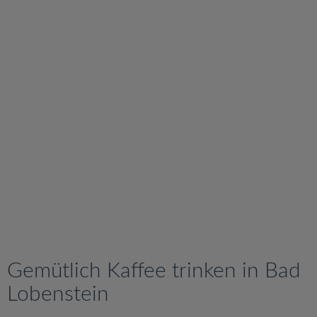
v
i
g
a
t
i
o
n
Gemütlich Kaffee trinken in Bad
Lobenstein