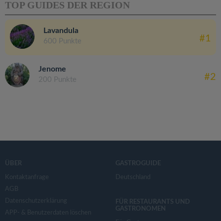
TOP GUIDES DER REGION
Lavandula
#1
600 Punkte
Jenome
#2
200 Punkte
ÜBER
GASTROGUIDE
Kontaktanfrage
Deutschland
AGB
Datenschutzerklärung
FÜR RESTAURANTS UND
GASTRONOMEN
APP- & Benutzerdaten löschen