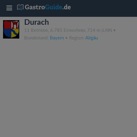
T
Durach
o
11 Betriebe, 6.785 Einwohner, 714 m ü.NN •
Bundesland:
Bayern
• Region:
Allgäu
g
g
l
e
n
a