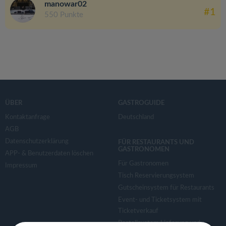
manowar02
#1
550 Punkte
ÜBER
GASTROGUIDE
Kontaktanfrage
Deutschland
AGB
Datenschutzerklärung
FÜR RESTAURANTS UND
GASTRONOMEN
APP- & Benutzerdaten löschen
Für Gastronomen
Impressum
Tisch Reservierungsystem
Gutscheinsystem für Restaurants
Event- und Ticketsystem mit
Ticketverkauf
Bestellsystem Lieferung und