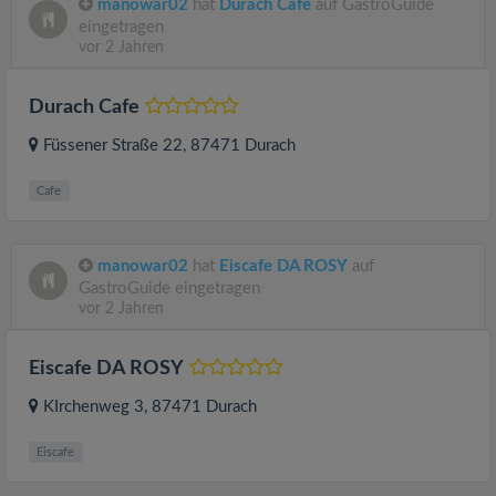
manowar02
hat
Durach Cafe
auf GastroGuide
eingetragen
vor 2 Jahren
Durach Cafe
Füssener Straße 22
, 87471
Durach
Cafe
manowar02
hat
Eiscafe DA ROSY
auf
GastroGuide eingetragen
vor 2 Jahren
Eiscafe DA ROSY
KIrchenweg 3
, 87471
Durach
Eiscafe