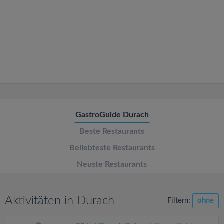
v
i
g
a
t
GastroGuide Durach
Beste Restaurants
i
Beliebteste Restaurants
o
Neuste Restaurants
n
Aktivitäten in Durach
Filtern:
ohne