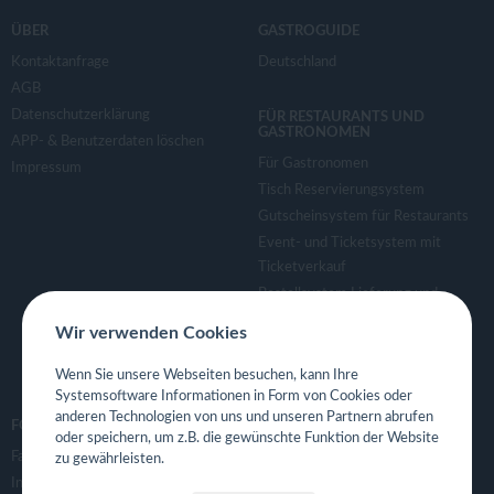
ÜBER
GASTROGUIDE
Kontaktanfrage
Deutschland
AGB
Datenschutzerklärung
FÜR RESTAURANTS UND
GASTRONOMEN
APP- & Benutzerdaten löschen
Für Gastronomen
Impressum
Tisch Reservierungsystem
Gutscheinsystem für Restaurants
Event- und Ticketsystem mit
Ticketverkauf
Bestellsystem Lieferung und
TakeAway
Wir verwenden Cookies
Webseiten für Restaurant
Eigene App für Restaurant
Wenn Sie unsere Webseiten besuchen, kann Ihre
Systemsoftware Informationen in Form von Cookies oder
anderen Technologien von uns und unseren Partnern abrufen
FOLGE UNS
oder speichern, um z.B. die gewünschte Funktion der Website
Facebook
zu gewährleisten.
Instagram