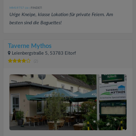
MM19757
FINDET:
(28
)
Urige Kneipe, klasse Lokation für private Feiern. Am
besten sind die Baguettes!
Taverne Mythos
Leienbergstraße 5, 53783 Eitorf
(2)