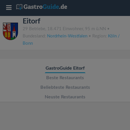
T
Eitorf
o
29 Betriebe, 18.471 Einwohner, 95 m ü.NN •
Bundesland:
Nordrhein-Westfalen
• Region:
Köln /
g
Bonn
g
GastroGuide Eitorf
l
Beste Restaurants
e
Beliebteste Restaurants
Neuste Restaurants
n
a