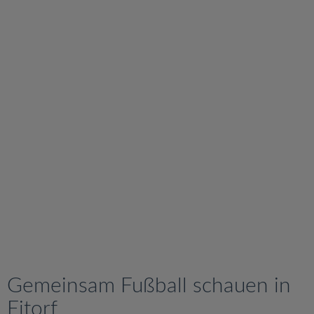
v
i
g
a
t
i
o
n
Gemeinsam Fußball schauen in
Eitorf