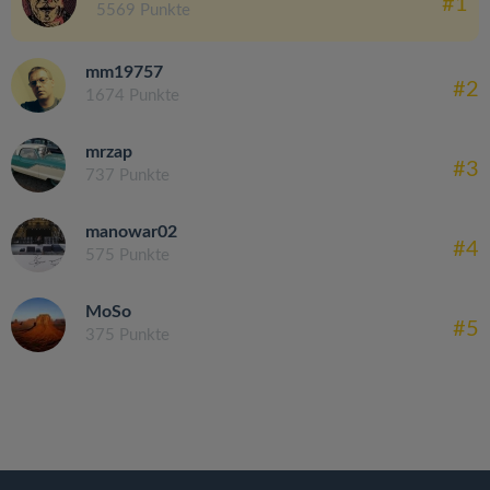
#1
5569 Punkte
mm19757
#2
1674 Punkte
mrzap
#3
737 Punkte
manowar02
#4
575 Punkte
MoSo
#5
375 Punkte