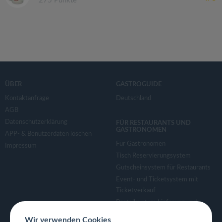
275 Punkte
ÜBER
GASTROGUIDE
Kontaktanfrage
Deutschland
AGB
Datenschutzerklärung
FÜR RESTAURANTS UND
GASTRONOMEN
APP- & Benutzerdaten löschen
Für Gastronomen
Impressum
Tisch Reservierungsystem
Gutscheinsystem für Restaurants
Event- und Ticketsystem mit
Ticketverkauf
Bestellsystem Lieferung und
TakeAway
Wir verwenden Cookies