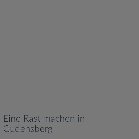
v
i
g
a
t
i
o
n
Eine Rast machen in
Gudensberg