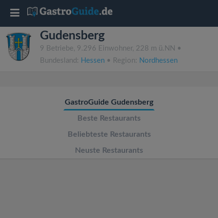
T
Gudensberg
o
9 Betriebe, 9.296 Einwohner, 228 m ü.NN •
Bundesland:
Hessen
• Region:
Nordhessen
g
g
GastroGuide Gudensberg
l
Beste Restaurants
Beliebteste Restaurants
e
Neuste Restaurants
n
a