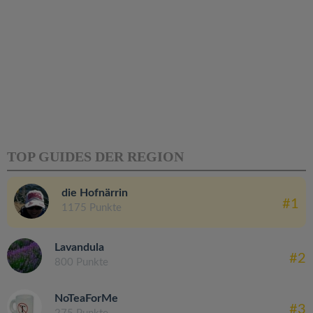
TOP GUIDES DER REGION
die Hofnärrin
#1
1175 Punkte
Lavandula
#2
800 Punkte
NoTeaForMe
#3