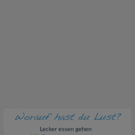
v
i
g
a
t
i
o
n
Lecker essen gehen