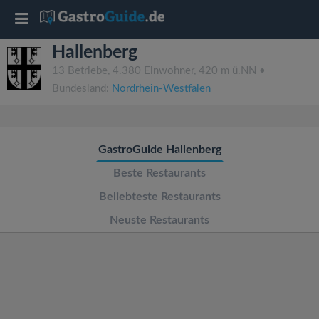
T
Hallenberg
o
13 Betriebe, 4.380 Einwohner, 420 m ü.NN •
Bundesland:
Nordrhein-Westfalen
g
g
GastroGuide Hallenberg
l
Beste Restaurants
Beliebteste Restaurants
e
Neuste Restaurants
n
a