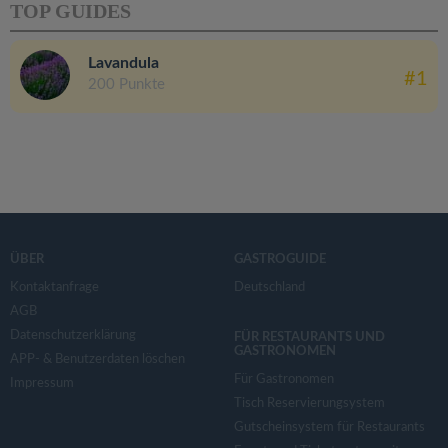
TOP GUIDES
Lavandula
#1
200 Punkte
ÜBER
GASTROGUIDE
Kontaktanfrage
Deutschland
AGB
Datenschutzerklärung
FÜR RESTAURANTS UND
GASTRONOMEN
APP- & Benutzerdaten löschen
Für Gastronomen
Impressum
Tisch Reservierungsystem
Gutscheinsystem für Restaurants