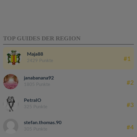
TOP GUIDES DER REGION
Maja88
#1
2429 Punkte
janabanana92
#2
1805 Punkte
PetraIO
#3
325 Punkte
stefan.thomas.90
#4
305 Punkte