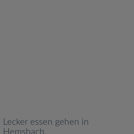
v
i
g
a
t
i
o
n
Lecker essen gehen in
Hemsbach