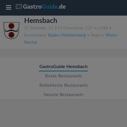
T
Hemsbach
o
27 Betriebe, 11.919 Einwohner, 107 m ü.NN •
Bundesland:
Baden-Württemberg
• Region:
Rhein-
g
Neckar
g
GastroGuide Hemsbach
l
Beste Restaurants
e
Beliebteste Restaurants
Neuste Restaurants
n
a