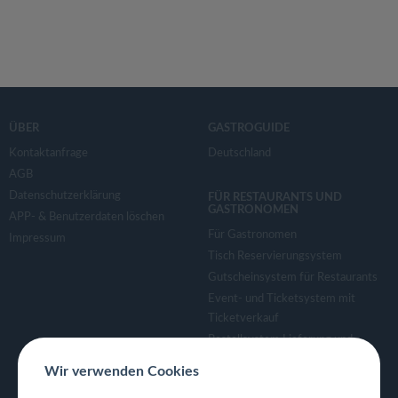
ÜBER
GASTROGUIDE
Kontaktanfrage
Deutschland
AGB
Datenschutzerklärung
FÜR RESTAURANTS UND
GASTRONOMEN
APP- & Benutzerdaten löschen
Für Gastronomen
Impressum
Tisch Reservierungsystem
Gutscheinsystem für Restaurants
Event- und Ticketsystem mit
Ticketverkauf
Bestellsystem Lieferung und
TakeAway
Wir verwenden Cookies
Webseiten für Restaurant