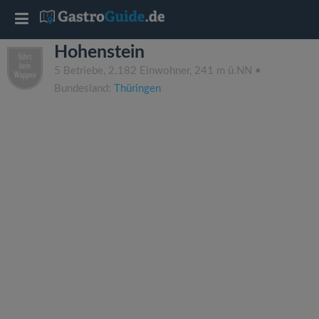
T
Hohenstein
o
5 Betriebe, 2.182 Einwohner, 241 m ü.NN •
Bundesland:
Thüringen
g
g
l
e
n
a