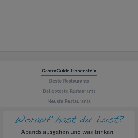
v
i
g
a
t
GastroGuide Hohenstein
Beste Restaurants
i
Beliebteste Restaurants
o
Neuste Restaurants
n
Abends ausgehen und was trinken