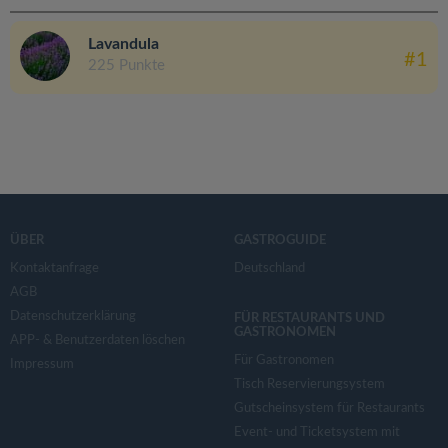
Lavandula
#1
225 Punkte
ÜBER
GASTROGUIDE
Kontaktanfrage
Deutschland
AGB
Datenschutzerklärung
FÜR RESTAURANTS UND
GASTRONOMEN
APP- & Benutzerdaten löschen
Für Gastronomen
Impressum
Tisch Reservierungsystem
Gutscheinsystem für Restaurants
Event- und Ticketsystem mit