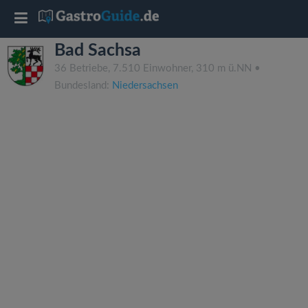
T
Bad Sachsa
o
36 Betriebe, 7.510 Einwohner, 310 m ü.NN •
Bundesland:
Niedersachsen
g
g
l
e
n
a