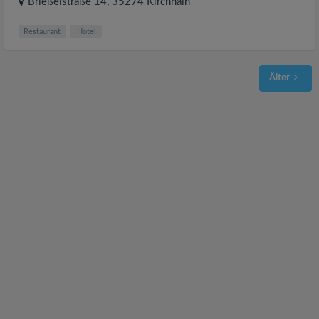
Brießelstraße 14
, 35274
Kirchhain
Restaurant
Hotel
Älter