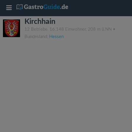
T
Kirchhain
o
12 Betriebe, 16.148 Einwohner, 208 m ü.NN •
Bundesland:
Hessen
g
g
l
e
n
a