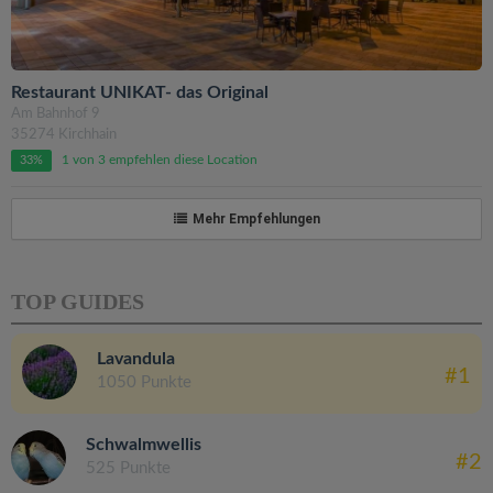
Restaurant UNIKAT- das Original
Am Bahnhof 9
35274 Kirchhain
1 von 3 empfehlen diese Location
33%
Mehr Empfehlungen
TOP GUIDES
Lavandula
#1
1050 Punkte
Schwalmwellis
#2
525 Punkte