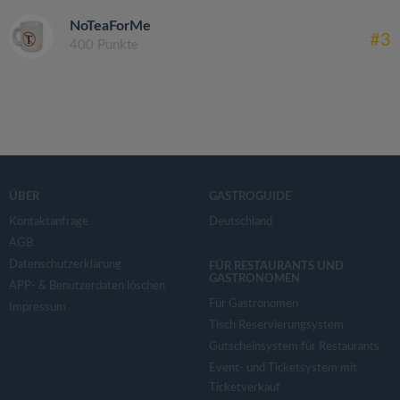
NoTeaForMe
#3
400 Punkte
ÜBER
GASTROGUIDE
Kontaktanfrage
Deutschland
AGB
Datenschutzerklärung
FÜR RESTAURANTS UND
GASTRONOMEN
APP- & Benutzerdaten löschen
Für Gastronomen
Impressum
Tisch Reservierungsystem
Gutscheinsystem für Restaurants
Event- und Ticketsystem mit
Ticketverkauf