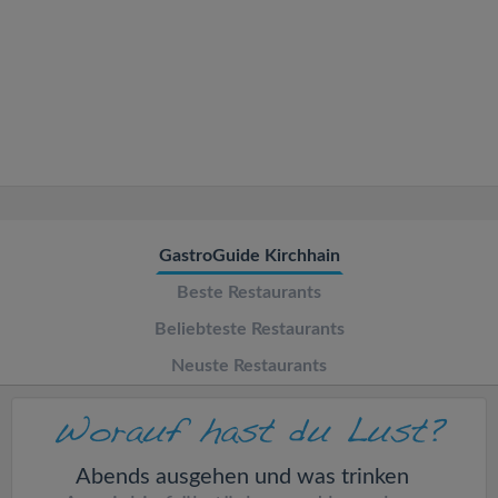
v
i
g
a
t
GastroGuide Kirchhain
Beste Restaurants
i
Beliebteste Restaurants
o
Neuste Restaurants
n
Abends ausgehen und was trinken