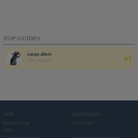
TOP GUIDES
carpe.diem
#1
200 Punkte
ÜBER
GASTROGUIDE
Kontaktanfrage
Deutschland
AGB